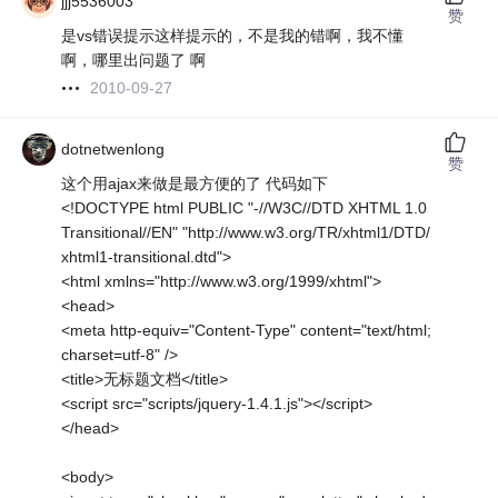
jjj5536003
赞
是vs错误提示这样提示的，不是我的错啊，我不懂
啊，哪里出问题了 啊
2010-09-27
dotnetwenlong
赞
这个用ajax来做是最方便的了 代码如下
<!DOCTYPE html PUBLIC "-//W3C//DTD XHTML 1.0
Transitional//EN" "http://www.w3.org/TR/xhtml1/DTD/
xhtml1-transitional.dtd">
<html xmlns="http://www.w3.org/1999/xhtml">
<head>
<meta http-equiv="Content-Type" content="text/html;
charset=utf-8" />
<title>无标题文档</title>
<script src="scripts/jquery-1.4.1.js"></script>
</head>
<body>