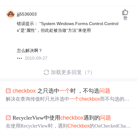
jjj5536003
赞
错误提示： “System.Windows.Forms.Control.Control
s”是“属性”，但此处被当做“方法”来使用
怎么解决啊？
2010-09-27
加载更多回复（7）
checkbox
之只选中
一个
时 ，不勾选
问题
解决在查询传值时只允许选中
一个
checkbox
而不勾选的
问
题
，通过jQuery实现单选功能，并探讨jQuery中prop()与attr
()的使用区别。当使用attr('checked', true)可能导致未勾选状
RecyclerView中使用
checkbox
遇到的
问题
态，而prop()适用于处理固有属性如
checkbox
的checked。
125752972,13179825,R语言读取FASTQ文件错误排查,['R语
在使用RecyclerView时，遇到
Checkbox
的OnCheckedChang
言', '生物信息学', '数据读取']
eListener在视图回收时意外触发的
问题
，导致选中状态被