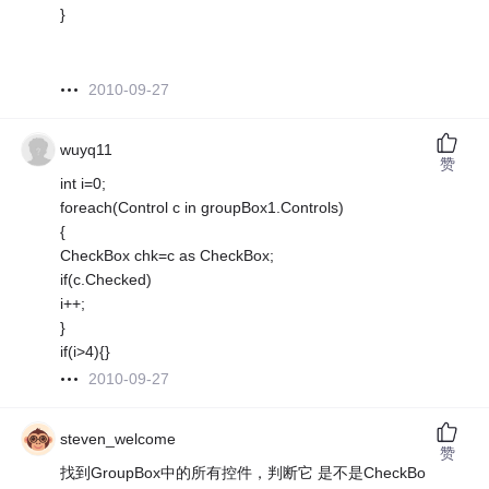
}
2010-09-27
wuyq11
赞
int i=0;
foreach(Control c in groupBox1.Controls)
{
CheckBox chk=c as CheckBox;
if(c.Checked)
i++;
}
if(i>4){}
2010-09-27
steven_welcome
赞
找到GroupBox中的所有控件，判断它 是不是CheckBo