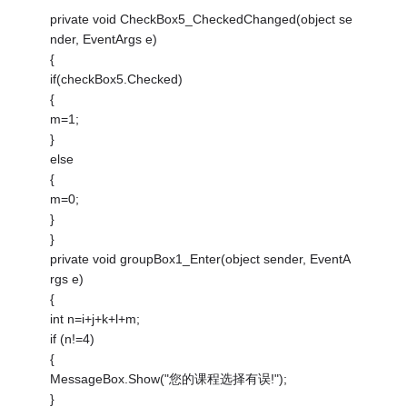
private void CheckBox5_CheckedChanged(object se
nder, EventArgs e)
{
if(checkBox5.Checked)
{
m=1;
}
else
{
m=0;
}
}
private void groupBox1_Enter(object sender, EventA
rgs e)
{
int n=i+j+k+l+m;
if (n!=4)
{
MessageBox.Show("您的课程选择有误!");
}