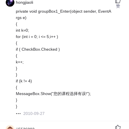
hongjiaoli
赞
private void groupBox1_Enter(object sender, EventA
rgs e)
{
int k=0;
for (int i = 0; i <= 5;i++ )
{
if ( CheckBox.Checked )
{
k++;
}
}
if (k != 4)
{
MessageBox.Show("您的课程选择有误!");
}
}
2010-09-27