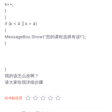
k++;
}
}
if (k < 4 || k > 4)
{
MessageBox.Show("您的课程选择有误!");
}
}
我的该怎么改啊？
请大家给我详细步骤
给本帖投票