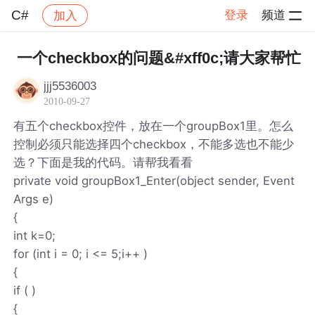
C#
登录
频道
加入
帖子详情
社区
C#
一个checkbox的问题&#xff0c;请大家帮忙
jjj5536003
2010-09-27
有五个checkbox控件，放在一个groupBox1里。怎么
控制必须只能选择四个checkbox，不能多选也不能少
选？下面是我的代码。请帮我看看
private void groupBox1_Enter(object sender, Event
Args e)
{
int k=0;
for (int i = 0; i <= 5;i++ )
{
if ( )
{