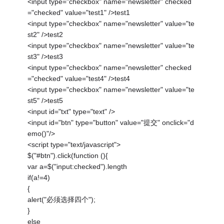
<input type="checkbox" name="newsletter" checked
="checked" value="test1" />test1
<input type="checkbox" name="newsletter" value="te
st2" />test2
<input type="checkbox" name="newsletter" value="te
st3" />test3
<input type="checkbox" name="newsletter" checked
="checked" value="test4" />test4
<input type="checkbox" name="newsletter" value="te
st5" />test5
<input id="txt" type="text" />
<input id="btn" type="button" value="提交" onclick="d
emo()"/>
<script type="text/javascript">
$("#btn").click(function (){
var a=$("input:checked").length
if(a!=4)
{
alert("必须选择四个");
}
else