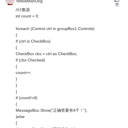
YellowManDog
赞
//计数器
int count = 0;
foreach (Control ctrl in groupBox1.Controls)
{
if (ctrl is CheckBox)
{
CheckBox cbx = ctrl as CheckBox;
if (cbx.Checked)
{
count++;
}
}
}
if (count!=4)
{
MessageBox.Show("正确答案有4个！");
}else
{