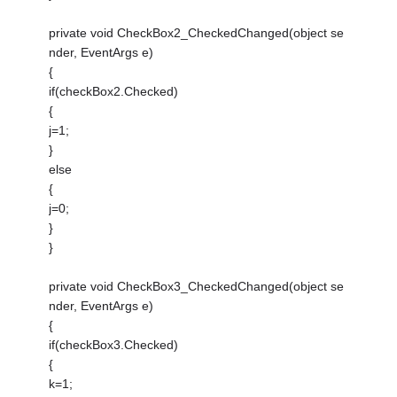
private void CheckBox2_CheckedChanged(object se
nder, EventArgs e)
{
if(checkBox2.Checked)
{
j=1;
}
else
{
j=0;
}
}
private void CheckBox3_CheckedChanged(object se
nder, EventArgs e)
{
if(checkBox3.Checked)
{
k=1;