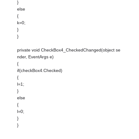
}
else
{
k=0;
}
}
private void CheckBox4_CheckedChanged(object se
nder, EventArgs e)
{
if(checkBox4.Checked)
{
l=1;
}
else
{
l=0;
}
}