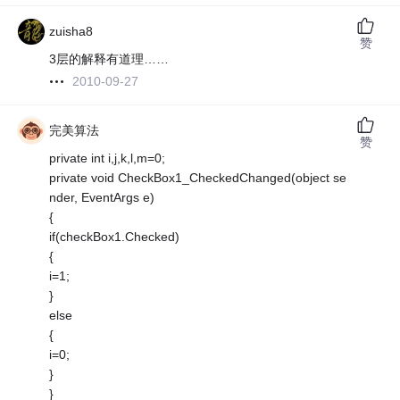
zuisha8
赞
3层的解释有道理……
2010-09-27
完美算法
赞
private int i,j,k,l,m=0;
private void CheckBox1_CheckedChanged(object se
nder, EventArgs e)
{
if(checkBox1.Checked)
{
i=1;
}
else
{
i=0;
}
}