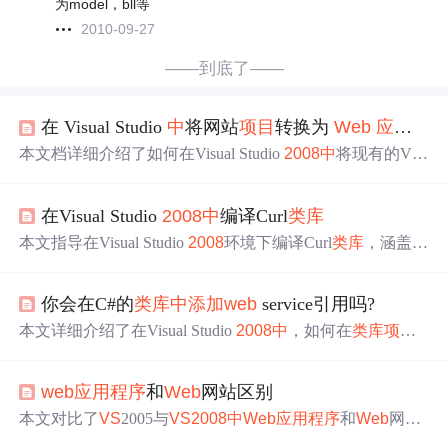
为model，bll等
2010-09-27
——到底了——
在 Visual Studio
中
将网站
项目
转换为
Web
应用程序
本文档详细介绍了如何在Visual Studio
2008
中
将现有的Vis
ual Studio 2005网站
项目
转换为
Web
应用程序
项目
，包括
创
建
新
项目
、复制文件、转换
项目
文件、运行
项目
、
添加
命
在Visual Studio
2008
中
编译Curl
类库
名空间语法、转换强类型数据集和配置文件对象代码的步
骤。转换过程
中
需注意
项目
验证、解决编译错误和命名空
本文指导在Visual Studio
2008
环境下编译Curl
类库
，涵盖C
间管理等问题。
url
类库
简介、
VS
2008
编译环境配置、Curl源码获取、
项目
创建
与源码整合，以及使用CMake构建Makefile等内容，助
你会在C#的
类库
中
添加
web
service引用吗?
用户解决兼容性问题，编译出所需静态或动态库。
本文详细介绍了在Visual Studio
2008
中
，如何在
类库
项目
里
添加
Web
Service引用，解决开发过程
中
遇到的难题。文
章分享了
一个
巧妙的方法，通过
添加
服务引用的高级设置
web
应用程序
和
Web
网站区别
找到
添加
WEB
引用选项，成功实现
类库
对
Web
Service的支
持。
本文对比了
VS
2005与
VS
2008
中
Web
应用程序
和
Web
网站
的不同之处，包括它们的设计理念、编译方式、文件结构