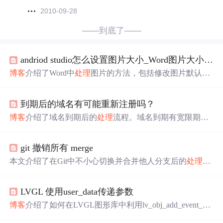
2010-09-28
——到底了——
andriod studio怎么设置图片大小_Word图片大小总是对不齐，如何统一图片的大小位置，看一眼就会！...
博客
介绍了Word中
处理
图片的方法，包括修改图片默认环
绕方式，免去手动设置的
麻烦
；通过点击【格式】-【重设
图片和大小】
恢复
图片原始尺寸；在插入图片前“新建绘图
到期后的域名有可能重新注册吗？
画布”，全选图片设置宽度和高度，可一次
处理
多个图片。
博客
介绍了域名到期后的
处理
流程。域名到期有宽限期可
正常续费，宽限期后进入赎回期，支付费用仍可
恢复
。赎
回期结束进入删除期，域名释放后可重新注册，有人会抢
git 撤销所有 merge
注预订。注册商到期前会提醒，及时续费可保域名有效，
避免
麻烦
。
本文介绍了在Git中不小心切换并合并他人分支后的
处理
方
法。为了避免潜在问题，作者建议使用`git checkout -B xxx
origin/xxx`命令来
恢复
到原始状态，而非采用`git reset --hard
LVGL 使用user_data传递参数
`的高风险操作。该
博客
旨在帮助那些不常保存commit记录
的开发者避免不必要的
麻烦
。
博客
介绍了如何在LVGL图形库中利用lv_obj_add_event_cb
函数的user_data参数来优化事件
处理
。通过初始化静态变