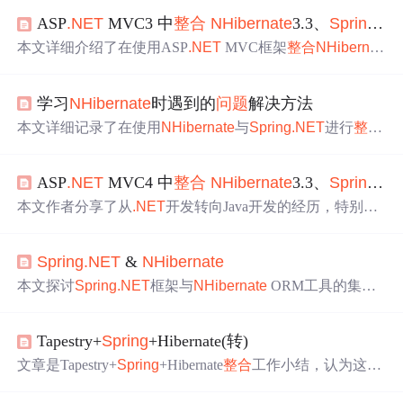
ASP
.NET
MVC3 中
整合
NHibernate
3.3、
Spring
.N
本文详细介绍了在使用ASP
.NET
MVC框架
整合
NHibernat
e
和
Spring
.NET
时，管理员与角色关系中角色属性配置为
延迟加载机制后，访问角色属性时提示Session已关闭的解
学习
NHibernate
时遇到的
问题
解决方法
决方案。主要通过配置Hibernate中Session的维护由
Spring
来管理，解决了此
问题
，并针对IIS7.5版本进行了调整。
本文详细记录了在使用
NHibernate
与
Spring
.NET
进行
整合
时遇到的一系列
问题
及其解决方案，包括配置错误、DLL
引用缺失、映射
问题
等。
ASP
.NET
MVC4 中
整合
NHibernate
3.3、
Spring
.N
本文作者分享了从
.NET
开发转向Java开发的经历，特别聚
焦于SSH框架（Struts、
Spring
、Hibernate）的学习过程。
作者详细描述了在搭建开发环境时遇到的挑战，包括配置
Spring
.NET
&
NHibernate
问题
和版本兼容性，以及最终对SSH框架的喜爱和认可。
同时，作者表达了对框架学习的建议，并计划撰写一篇关
本文探讨
Spring
.NET
框架与
NHibernate
ORM工具的集成
于ASP
.NET
MVC4中
整合
NHibernate
、
Spring
.NET
、ExtJ
方法，涵盖依赖注入配置、事务管理、Session工厂设置及
S的笔记，以帮助其他开发者。
常见
整合
问题
解决方案，适用于
.NET
平台企业级应用开
Tapestry+
Spring
+Hibernate(转)
发，重点聚焦二者协同工作的架构设计与实践要点。
文章是Tapestry+
Spring
+Hibernate
整合
工作小结，认为这也
是
.NET
架构发展趋势。作者对文中提到的
问题
有体会，接
下来打算把玩
NHibernate
+ Domain Model，结合
.NET
fram