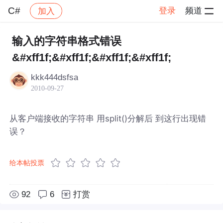
C#
登录
频道
加入
帖子详情
社区
C#
输入的字符串格式错误
&#xff1f;&#xff1f;&#xff1f;&#xff1f;
kkk444dsfsa
2010-09-27
从客户端接收的字符串 用split()分解后 到这行出现错
误？
给本帖投票
92
6
打赏