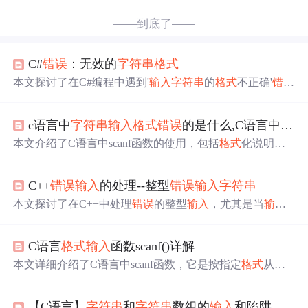
——到底了——
C#
错误
：无效的
字符串
格式
本文探讨了在C#编程中遇到'
输入
字符串
的
格式
不正确'
错误
的原因，包括
格式
不匹配、空
字符串
和特殊字符，并提供
了相应的解决方案，如验证
输入
、处理空
字符串
和删除特
c语言中
字符串
输入
格式
错误
的是什么,C语言中scanf函数
殊字符。
本文介绍了C语言中scanf函数的使用，包括
格式
化说明
符、空白字符和非空白字符的处理。重点讲解了各种
格式
字符如%d、%s、%f的含义，以及长度修饰符如L、h的影
C++
错误
输入
的处理--整型
错误
输入
字符串
响。还提到了空白字符会跳过
输入
中的空白，而非空白字
符会匹配并剔除相应的字符。
本文探讨了在C++中处理
错误
的整型
输入
，尤其是当
输入
为
字符串
时可能导致的问题。介绍了两种方法：无
错误
处
理示例导致的死循环和使用sscanf的
错误
处理方案。通过修
C语言
格式
输入
函数scanf()详解
正版的sscanf和cin.getline结合使用，可以更有效地解决数字
错误
输入
的问题。
本文详细介绍了C语言中scanf函数，它是按指定
格式
从键
盘
输入
数据到变量的标准库函数，原型在“stdio.h”中。阐述
了其一般形式、
格式
控制
字符串
和地址表列的作用，还介
【C语言】
字符串
和
字符串
数组的
输入
和陷阱
绍了
格式
字符串
各项意义，如类型、“*”符、宽度、长度