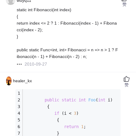
wuyq11
赞
static int Fibonacci(int index)
{
return index <= 2 ? 1 : Fibonacci(index - 1) + Fibona
cci(index - 2);
}
public static Func<int, int> Fibonacci = n => n > 1 ? F
ibonacci(n - 1) + Fibonacci(n - 2) : n;
2010-09-27
healer_kx
赞
public
static
int
Foo
(
int
 i)
         {
if
 (i < 
3
)
             {
return
1
;
             }