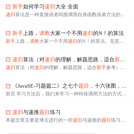
新手
如何学习
递归
大全 全面
递归
算法是一种直接或者间接调用自身函数或者方法的算
法。也就是说，函数在定义时调用了自身。
新手
上路，
请教
大家一个不用
递归
的N！的算法
新手
上路，
请教
大家一个不用
递归
的N！的算法。见笑，
见笑了！
递归
算法（对
递归
的理解，解题思路，适合
新手
参
递归
算法（对
递归
的理解，解题思路，适合
新手
参考）目
录前言
递归
什么是
递归
怎么使用
递归
为什么用
递归
案例：
青蛙爬楼梯更好的解法总结 目录 前言 本人是一个刚刚开
《JavaSE-习题篇二》之七个
题目
，十六张图，让你不惧
始学习算法的
新手
，在我学习算法的过程中，总是对
递归
这一个抽象的概念不是很清晰，终于在这几天自己思考了
前言 学习方法后，我们来学习一种特殊调用方法的方式，
三四个小时后独立写出了一道关于经典
递归
的算法题，在
即
递归
。本篇文章将介绍什么是
递归
，以及
递归
的使用规
没有看解答和提示的情况下通过思考推理写出来了，本人
则和注意事项，最后通过几道经典的
题目
来加深对
递归
的
还是非常有成就感的，我认为这对我学习算法有里程碑式
递归
与递推
题目
练习
理解。
的意义，所以乘现在还有印象的时候写下我的思考过程，
本篇文章主要是博主进行的一些
递归
与递推的
题目
练习，
并将其作为我的第一篇博客，留给正在学习
递归
算法的人
比较适合
新手
小白，后续还会对本篇文章的
题目
和代码进
以作参考
行补充