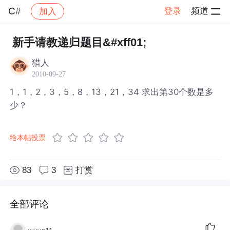
C#
登录
频道
加入
帖子详情
社区
C#
新手请教递归题目&#xff01;
猎人
2010-09-27
1，1，2，3，5，8，13，21，34 求出第30个数是多
少？
给本帖投票
83
3
打赏
全部评论