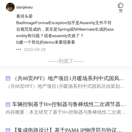
danjiewu
赞
看得头晕
BadImageFormatException似乎是Assemly文件不符
合规范造成的，莫非是Spring或NHibernate生成的ass
embly有问题？或者assemly失效了？
lz建一个简化的demo来重现看看
2010-09-28
——到底了——
（共88页PPT）地产项目1月暖场系列中式国风活动策划方案.pptx
（共88页PPT）地产项目1月暖场系列中式国风活动策划方
案.pptx
车辆控制基于H∞控制器与鲁棒线性二次调节器RLQR的铰接式重型车辆的稳健路径跟踪控制研究（Matlab代码实现）
内容概要：本文研究了基于H∞控制器与鲁棒线性二次调节
器（RLQR）的铰接式重型车辆稳健路径跟踪控制方法，
并通过Matlab代码实现仿真验证。针对铰接式车辆在复杂
【集成电路设计】基于PAM4 IP物理层与协议兼容性验证：5nm工艺下高速互连系统电气合规测试平台
工况下路径跟踪精度低、稳定性差的
问题
，提出结合H∞控