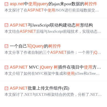
asp.net
中
使用
jquery
的ajax来post数据的
树
控件
本文探讨了在
ASP.NET
中
使用
JSON进行前后端数据交互
的方法，对比了IHttpHandler与WebMethod的不同应用策
略，详细介绍了如何利用
jQuery
和ZTree插件实现异步加载
ASP.NET
与JavaScript联动构建动态
树
形结构
树
形数据，并分享了一种更高效简便的实现方式。
本文结合
ASP.NET
后端与JavaScript前端技术，实现动态
树
形结构的构建。介绍了
ASP.NET
后端数据处理与序列化、
前端
树
控件
实现、JSON数据传输、AJAX技术应用等内
一个自己
写
jQuery
的
树
控件
容。还提及
jQuery
UI Treeview等库的
使用
，以及懒加载技
术优化数据加载性能，以提升用户体验。
本文分享了作者自制的三个
ASP.NET
插件：一个用于
jQue
ry
请求webservices的便捷插件、一个防EXT的mask()加载效
果插件以及一个
树
控件
。文章
提供
了这些插件的下载链
ASP.NET
MVC
jQuery
树
插件在项目中
使用
方法（一）
接。
本文介绍了如何在MVC框架中集成和
使用
jsTree和zTree这
两个基于
jQuery
的
树
控件
。具体展示了如何引入样式和脚
本文件，配置和初始化
控件
，以及如何实现模块化数据的
ASP.NET
批量上传文件组件(四)
加载和展示。同时
提供
了详细的代码示例和步骤
说明
，包
括数据源的准备、JSTree与ZTree的配置以及如何在页面中
本文探讨了.NET与EXTJS框架结合的优势，分析了.NET在
展示数据。
Web开发中的局限性及如何通过EXTJS增强用户体验，介
绍了EXTJS继承扩展机制，并
提供
了具体代码示例。