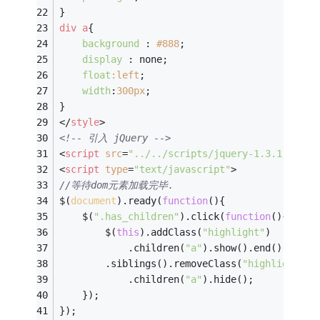
}
div
a
{
background
: 
#888
;
display
: none;
float
:left
;
width
:
300px
;
}
</
style
>
<!-- 引入 jQuery -->
<
script
src
=
"../../scripts/jquery-1.3.1.js"
t
<
script
type
=
"text/javascript"
>
//等待dom元素加载完毕.
$(
document
).ready(
function
(
)
{
	$(
".has_children"
).click(
function
(
)
{
		$(
this
).addClass(
"highlight"
)		
			.children(
"a"
).show().end
		.siblings().removeClass(
"highlight"
			.children(
"a"
).hide();	
	});
});