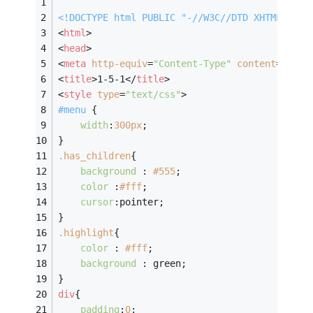
<!DOCTYPE 
html
PUBLIC
"-//W3C//DTD XHTML 1.0 
<
html
>
<
head
>
<
meta
http-equiv
=
"Content-Type"
content
=
"text
<
title
>
1-5-1
</
title
>
<
style
type
=
"text/css"
>
#menu
 { 
width
:
300px
; 
}
.has_children
{
background
: 
#555
;
color
:
#fff
;
cursor
:pointer;
}
.highlight
{
color
: 
#fff
;
background
: green;
}
div
{
padding
:
0
;