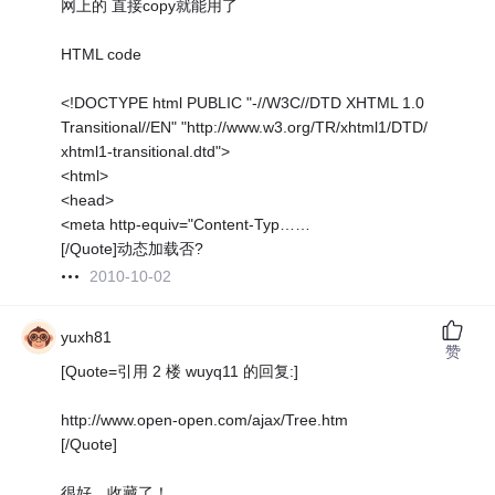
网上的 直接copy就能用了
HTML code
<!DOCTYPE html PUBLIC "-//W3C//DTD XHTML 1.0
Transitional//EN" "http://www.w3.org/TR/xhtml1/DTD/
xhtml1-transitional.dtd">
<html>
<head>
<meta http-equiv="Content-Typ……
[/Quote]动态加载否?
2010-10-02
yuxh81
赞
[Quote=引用 2 楼 wuyq11 的回复:]
http://www.open-open.com/ajax/Tree.htm
[/Quote]
很好，收藏了！