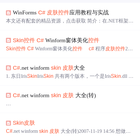
WinForms
C#
皮肤
控件
应用教程与实战
本文还有配套的精品资源，点击获取 简介：在.NET框架的
WinForms中，使用
C#
语言开发桌面应用程序时，引入
皮肤
控件
可以显著提升界面美观性和用户体验。文章介绍了如
Skin
控件
C#
Winform窗体美化
控件
何通过简单的步骤和预定义模板快速上手winForm
C#
皮肤
控件
，以实现个性化的应用程序界面设计。包括引用Iris
Sk
Skin
控件
C#
Winform窗体美化
控件
c#
程序
皮肤
控件
200
in
2.dll动态链接库文件、初始化
皮肤
引擎、配置
skin
.xml
皮
8-09-12 16:16Visual Studio 2005工具箱上右击选择“选择
肤
文件以及创建自定义
皮肤
效...
项”，慢慢等...在弹出的“选择工具箱项”选项卡中，点击“浏
C#
.net winform
skin
皮肤
大全
览”，找到Iris
Skin
2.dll存放的位置，双击，你会发现多了个
“
Skin
Engine”，确定。将公共
控件
里的“
Skin
Engine”，拖到
1. 东日Iris
Skin
Iris
Skin
共有两个版本，一个是Iris
Skin
.dll 用
窗体上，将
皮肤
文件*.
于.Net Framework1.0/1.1 和Iris
Skin
2.dll 用于.Net Framework
2.0版本。详细内容见安装文件的help文档。除此之外，东
C#
.net winform
skin
皮肤
大全(转)
日还有两个很cool的Menu： MatrixMenu和WheelMenu。(详
细内容请参见http://www.sunisoft.cn/ir
想做一个有着漂亮
皮肤
的界面，以下介绍的换肤
控件
（排
名不分先后）基本上都是要花钱注册的，委实郁闷，可以
Skin
皮肤
考虑自己贴图实现。
1. 东日Iris
Skin
C#
.net winform
skin
皮肤
大全(转)2007-11-19 14:56 想做一
Iris
Skin
共有两个版本，一个是Iris
Skin
.dll 用于.Net Framew
个有着漂亮
皮肤
的界面，以下介绍的换肤
控件
（排名不分