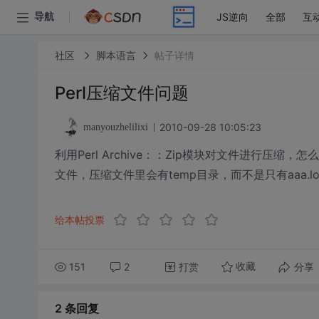
JS逆向
全部
互
导航
社区
脚本语言
帖子详情
Perl压缩文件问题
2010-09-28 10:05:23
manyouzhelilixi
利用Perl Archive：：Zip模块对文件进行压缩，怎
文件，压缩文件里会有temp目录，而不是只有aaa.l
给本帖投票
151
2
打赏
分享
收藏
2 条
回复