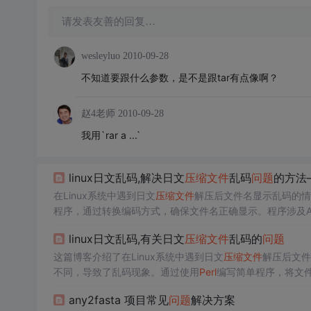
请发表友善的回复…
wesleyluo
2010-09-28
不知道要跟什么参数，是不是跟tar有点像啊？
赵4老师
2010-09-28
我用`rar a ...`
linux日文乱码,解决日文
压缩文件
乱码
问题
的方法—
在Linux系统中遇到日文
压缩文件
解压后文件名显示乱码的情
程序，通过转换编码方式，确保文件名正确显示。程序涉及Archi
linux日文乱码,有关日文
压缩文件
乱码的
问题
这篇博客介绍了在Linux系统中遇到日文
压缩文件
解压后文件
不同，导致了乱码现象。通过使用
Perl
编写简单程序，将文件名
ve::Zip模块，用于读取和处理
压缩文件
。
any2fasta 项目常见
问题
解决方案