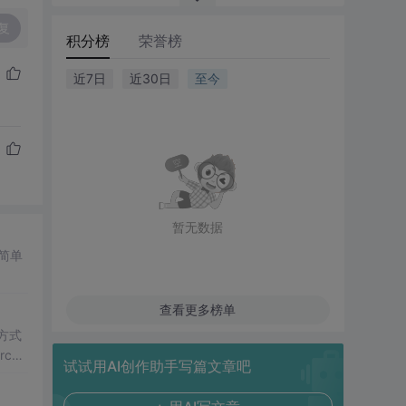
复
积分榜
荣誉榜
近7日
近30日
至今
暂无数据
简单
查看更多榜单
码方式
chi
试试用AI创作助手写篇文章吧