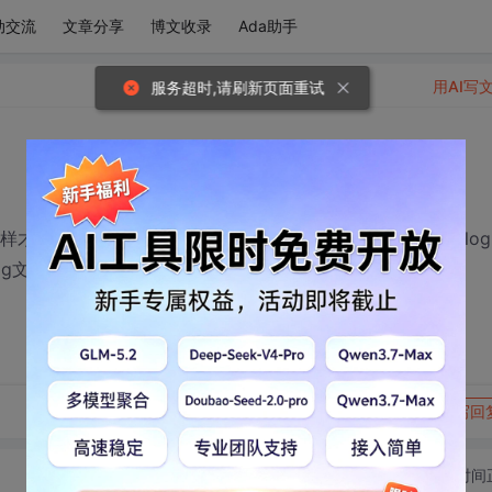
动交流
文章分享
博文收录
Ada助手
用AI写
服务超时,请刷新页面重试
么样才能不把目录页压缩进去。比如我压缩一个 D:/temp/aaa.lo
og文件，求解。
转发到动态
举报
写回
切换为时间