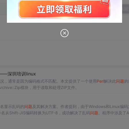
发表回
—深圳培训linux
况，通常是因为编码格式不匹配。本文提供了一个使用
Perl
解决此
问题
的
ve::Zip模块，用于读取和处理ZIP文件。
名显示乱码的
问题
及其解决方案。作者提到，由于Windows和Linux编
从Shift-JIS编码转换为UTF-8，成功解决了乱码
问题
。程序中涉及了Ar