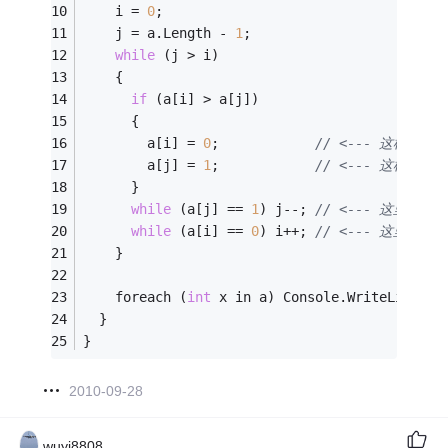
    i = 
0
;
    j = a.Length - 
1
;
while
 (j > i)
    {
if
 (a[i] > a[j])
      {
        a[i] = 
0
;            
// <--- 这样更快
        a[j] = 
1
;            
// <--- 这样更快
      }
while
 (a[j] == 
1
) j--; 
// <--- 这里的 w
while
 (a[i] == 
0
) i++; 
// <--- 这里的 w
    }
    foreach (
int
 x in a) Console.WriteLine(x)
  }
}
2010-09-28
wuyi8808