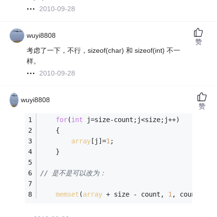
2010-09-28
wuyi8808
赞
考虑了一下，不行，sizeof(char) 和 sizeof(int) 不一
样。
2010-09-28
wuyi8808
赞
for
(
int
 j=size-count;j<size;j++)
    {
array
[j]=
1
;
    }
// 是不是可以改为：
memset
(
array
 + size - count, 
1
, count * 
s