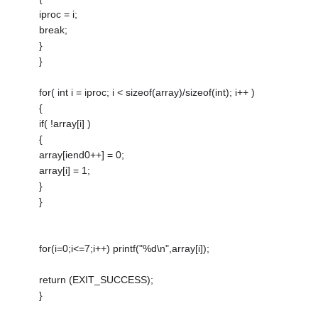
iproc = i;
break;
}
}
for( int i = iproc; i < sizeof(array)/sizeof(int); i++ )
{
if( !array[i] )
{
array[iend0++] = 0;
array[i] = 1;
}
}
for(i=0;i<=7;i++) printf("%d\n",array[i]);
return (EXIT_SUCCESS);
}