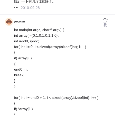
统计一下有几个1就好了。
2010-09-28
waterx
赞
int main(int argc, char** argv) {
int array[]={0,1,0,1,0,1,1,0};
int iend0, iproc;
for( int i = 0; i < sizeof(array)/sizeof(int); i++ )
{
if( array[i] )
{
end0 = i;
break;
}
}
for( int i = end0 + 1; i < sizeof(array)/sizeof(int); i++ )
{
if( !array[i] )
{