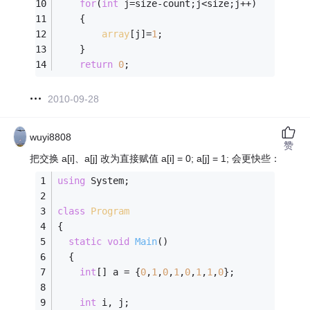
for
(
int
 j=size-count;j<size;j++)
	{
array
[j]=
1
;
	}
return
0
;
2010-09-28
wuyi8808
赞
把交换 a[i]、a[j] 改为直接赋值 a[i] = 0; a[j] = 1; 会更快些：
using
 System;
class
Program
{
static
void
Main
()
  {
int
[] a = {
0
,
1
,
0
,
1
,
0
,
1
,
1
,
0
};
int
 i, j;