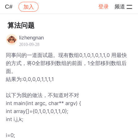
C#
登录
频道
加入
帖子详情
社区
C#
算法问题
lizhengnan
2010-09-28
同事问的一道面试题。现有数组0,1,0,1,0,1,1,0 用最快
的方式，将0全部移到数组的前面，1全部移到数组后
面。
結果为:0,0,0,0,1,1,1,1
以下为我的做法，不知道对不对
int main(int argc, char** argv) {
int array[]={0,1,0,1,0,1,1,0};
int i,j,k;
i=0;