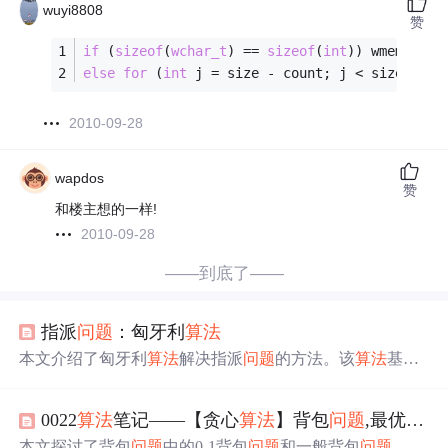
wuyi8808
赞
if
 (
sizeof
(
wchar_t
) == 
sizeof
(
int
)) wmemset(
a
else
for
 (
int
 j = size - count; j < size; j++
2010-09-28
wapdos
赞
和楼主想的一样!
2010-09-28
——到底了——
指派
问题
：匈牙利
算法
本文介绍了匈牙利
算法
解决指派
问题
的方法。该
算法
基于
指派
问题
标准型，基本思路是将费用矩阵化为有n个不同行
不同列零元素的矩阵以得最优解。还阐述了计算步骤，以
0022
算法
笔记——【贪心
算法
】背包
问题
,最优装载
及求max、人数与工作数不等、一人多事、某人不做某事
等衍生
问题
的处理方式。
本文探讨了背包
问题
中的0-1背包
问题
和一般背包
问题
，通