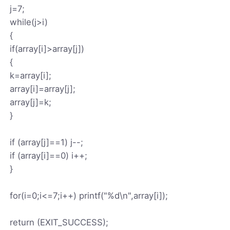
j=7;
while(j>i)
{
if(array[i]>array[j])
{
k=array[i];
array[i]=array[j];
array[j]=k;
}
if (array[j]==1) j--;
if (array[i]==0) i++;
}
for(i=0;i<=7;i++) printf("%d\n",array[i]);
return (EXIT_SUCCESS);