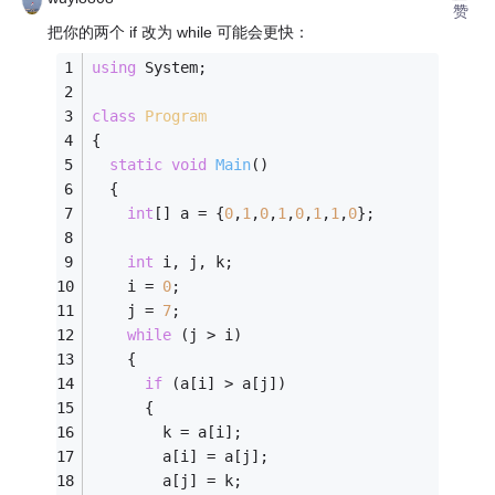
赞
把你的两个 if 改为 while 可能会更快：
using
 System;
class
Program
{
static
void
Main
()
  {
int
[] a = {
0
,
1
,
0
,
1
,
0
,
1
,
1
,
0
};
int
 i, j, k;
    i = 
0
;
    j = 
7
;
while
 (j > i)
    {
if
 (a[i] > a[j])
      {
        k = a[i];
        a[i] = a[j];
        a[j] = k;