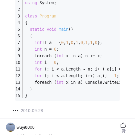
using
 System;
class
Program
{
static
void
Main
()
  {
int
[] a = {
0
,
1
,
0
,
1
,
0
,
1
,
1
,
0
};
int
 n = 
0
;
    foreach (
int
 x in a) n += x;
int
 i = 
0
;
for
 (; i < a.Length - n; i++) a[i] = 
0
;
for
 (; i < a.Length; i++) a[i] = 
1
;
    foreach (
int
 x in a) Console.WriteLine(x)
  }
}
2010-09-28
wuyi8808
赞