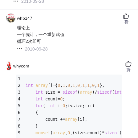
2010-09-28
whb147
赞
理论上，
一个统计，一个重新赋值
循环2次即可
2010-09-28
whycom
赞
int
array
[]={
0
,
1
,
0
,
1
,
0
,
1
,
1
,
0
,
1
};
int
 size = 
sizeof
(
array
)/
sizeof
(
int
);
int
 count=
0
;
for
( 
int
 i=
0
;i<size;i++)
	{
		count +=
array
[i];
	}
memset
(
array
,
0
,(size-count)*
sizeof
(
int
));