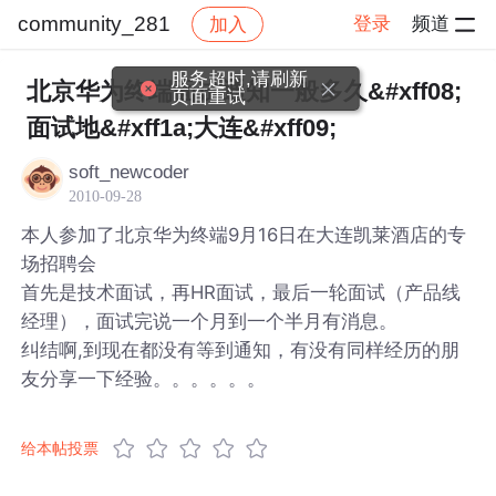
community_281
登录
频道
加入
帖子详情
社区
community_281
服务超时,请刷新
北京华为终端面试通知一般多久&#xff08;
页面重试
面试地&#xff1a;大连&#xff09;
soft_newcoder
2010-09-28
本人参加了北京华为终端9月16日在大连凯莱酒店的专
场招聘会
首先是技术面试，再HR面试，最后一轮面试（产品线
经理），面试完说一个月到一个半月有消息。
纠结啊,到现在都没有等到通知，有没有同样经历的朋
友分享一下经验。。。。。。
给本帖投票