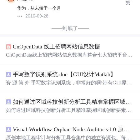
赞
华为，从未短于一个月
2010-09-28
——到底了——
CnOpenData 线上招聘网站信息数据
CnOpenData线上招聘网站信息数据库整合七大招聘平台数
据，覆盖2014年至今的岗位、企业、薪资、技能要求等结
构化字段，支持劳动力市场趋势分析、人岗匹配研究及中
手写数字识别系统.doc【GUI设计Matlab】
小企业就业研究。数据具多源性、长时序、高频更新与文
本挖掘潜力，广泛应用于劳动经济学、教育政策与企业HR
资 源 简 介 手写数字识别系统，非常好的啊!带有GUI界
决策。
面，使用方便! 详 情 说 明 用这个手写数字识别系统，你可
以轻松地识别手写数字。这个系统不仅功能强大，而且还
如何通过区域科技创新分析工具精准掌握区域创新要素分布与产业链融合现状？.docx
带有直观的图形用户界面（GUI），非常容易使用。你只
需要将手写数字输入系统，它将立即给出准确的识别结
如何通过区域科技创新分析工具精准掌握区域创新要素分
果。这个系统可以在各种场景中使用，无论是学校、工作
布与产业链融合现状？
还是日常生活，都能为你提供快速和准确的识别服务。它
是一个非常方便和实用的工具，你一定会喜欢它的！
Visual-Workflow-Orphan-Node-Auditor-v1.0-原创源码与文档.zip
原创本地工程审计与分析工具合集中的独立资源包。每个