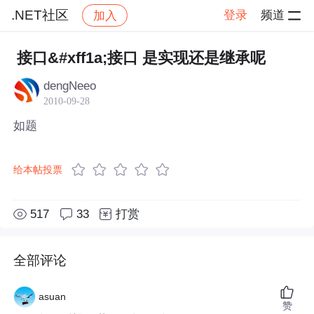
.NET社区
登录
频道
加入
帖子详情
社区
.NET社区
接口&#xff1a;接口 是实现还是继承呢
dengNeeo
2010-09-28
如题
给本帖投票
517
33
打赏
全部评论
asuan
赞