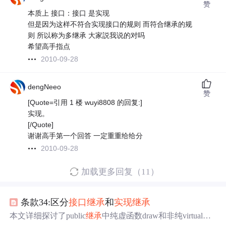
赞
本质上 接口：接口 是实现
但是因为这样不符合实现接口的规则 而符合继承的规
则 所以称为多继承 大家説我说的对吗
希望高手指点
2010-09-28
dengNeeo
赞
[Quote=引用 1 楼 wuyi8808 的回复:]
实现。
[/Quote]
谢谢高手第一个回答 一定重重给给分
2010-09-28
加载更多回复（11）
条款34:区分
接口
继承
和
实现
继承
本文详细探讨了public
继承
中纯虚函数draw和非纯virtual函