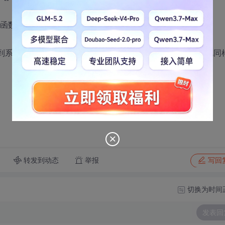
的函数。
它copy到系统目录下，并把它放在.exe文件夹下。都不行，还是出现同
转发到动态
举报
写回
切换为时间
发表回