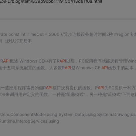
%FD/blog/item/839b9cbb1119150418d81f0a.html
，打开后不关闭（默认打开后不
details/2678751 1．R
API
概述 Windows CE中有了R
API
以后，PC应用程序就能远程管理Wind
及用于查询系统配置的函数。大多数R
API
是Windows CE
API
函数中的副本
一些应用程序需要的但R
API
接口没有提供的函数。R
API
为PC提供一种
种方法来调用用户定义的函数。一种是“阻塞模式”，另一种是“流模式”下面这
on in
System.ComponentModel;using System.Data;using System.Drawing;us
untime.InteropServices;using