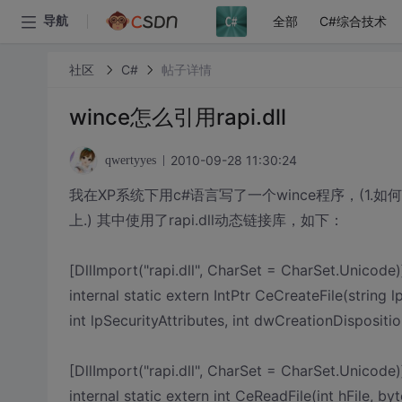
全部
C#综合技术
导航
社区
C#
帖子详情
wince怎么引用rapi.dll
2010-09-28 11:30:24
qwertyyes
我在XP系统下用c#语言写了一个wince程序，(1.如
上.) 其中使用了rapi.dll动态链接库，如下：
[DllImport("rapi.dll", CharSet = CharSet.Unicode)
internal static extern IntPtr CeCreateFile(strin
int lpSecurityAttributes, int dwCreationDispositio
[DllImport("rapi.dll", CharSet = CharSet.Unicode)
internal static extern int CeReadFile(int hFile, byte