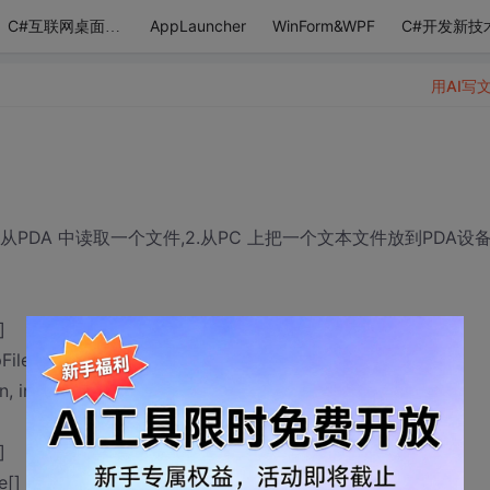
AppLauncher
WinForm&WPF
C#开发新技
C#互联网桌面应用
用AI写
何从PDA 中读取一个文件,2.从PC 上把一个文本文件放到PDA设
]
g lpFileName, uint dwDesiredAccess, int wShareMode,
n, int dwFlagsAndAttributes, int hTemplateFile);
]
[] lpBuffer, int lpOverlapped, out int laji, int gouride);