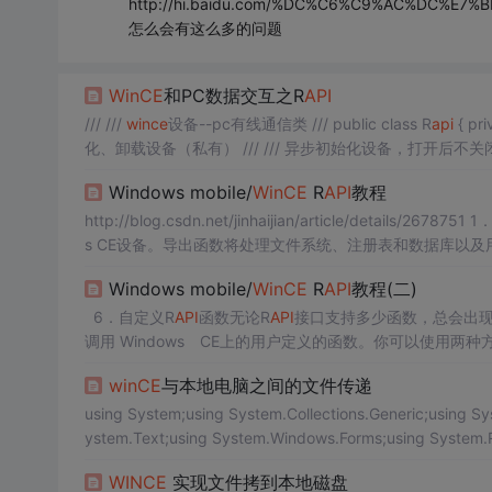
http://hi.baidu.com/%DC%C6%C9%AC%DC%E7%BE
怎么会有这么多的问题
WinCE
和PC数据交互之R
API
/// ///
wince
设备--pc有线通信类 /// public class R
api
{ private const int TimeOut = 2000;//异步连接设备超时时间2秒 #region 初始
化、卸载设备（私有） /// /// 异步初始化设备
Windows mobile/
WinCE
R
API
教程
http://blog.csdn.net/jinhaijian/article/
s CE设备。导出函数将处理文件系统、注册表和数据库以
有少数的函数扩展了
API
。
Windows mobile/
WinCE
R
API
教程(二)
6．自定义R
API
函数无论R
API
接口支持多少函数，总会出现
调用 Windows CE上的用户定义的函数。你可以使用两
它的英文介绍。You can invoke a user-defined R
API
functi
winCE
与本地电脑之间的文件传递
using System;using System.Collections.Generic;using 
ystem.Text;using System.Windows.Forms;using System.R
WINCE
实现文件拷到本地磁盘