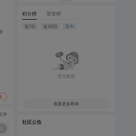
积分榜
荣誉榜
近7日
近30日
至今
样
暂无数据
复
查看更多榜单
正序
社区公告
复