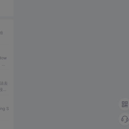
ow
，只
方法去
段是
ing S