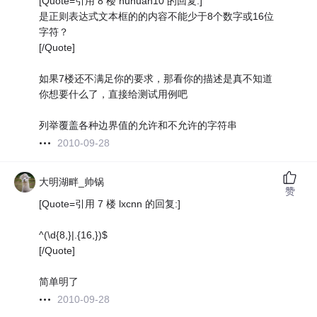
[Quote=引用 8 楼 huhuan10 的回复:]
是正则表达式文本框的的内容不能少于8个数字或16位
字符？
[/Quote]
如果7楼还不满足你的要求，那看你的描述是真不知道
你想要什么了，直接给测试用例吧
列举覆盖各种边界值的允许和不允许的字符串
2010-09-28
大明湖畔_帅锅
赞
[Quote=引用 7 楼 lxcnn 的回复:]
^(\d{8,}|.{16,})$
[/Quote]
简单明了
2010-09-28