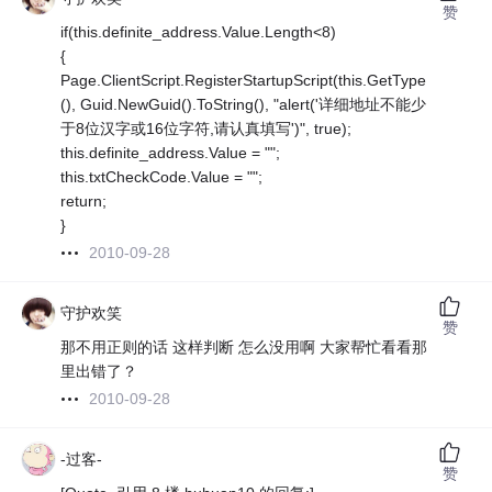
赞
if(this.definite_address.Value.Length<8)
{
Page.ClientScript.RegisterStartupScript(this.GetType
(), Guid.NewGuid().ToString(), "alert('详细地址不能少
于8位汉字或16位字符,请认真填写')", true);
this.definite_address.Value = "";
this.txtCheckCode.Value = "";
return;
}
2010-09-28
守护欢笑
赞
那不用正则的话 这样判断 怎么没用啊 大家帮忙看看那
里出错了？
2010-09-28
-过客-
赞