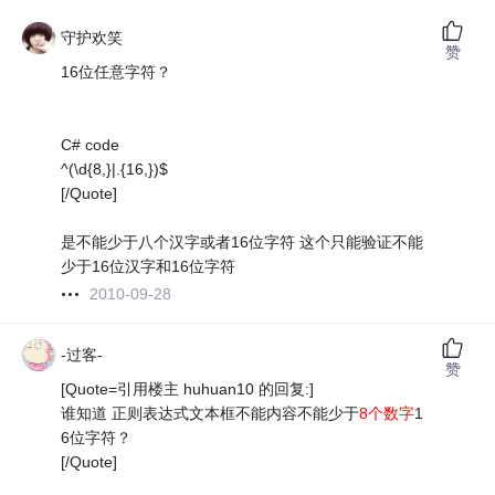
守护欢笑
赞
16位任意字符？
C# code
^(\d{8,}|.{16,})$
[/Quote]
是不能少于八个汉字或者16位字符 这个只能验证不能
少于16位汉字和16位字符
2010-09-28
-过客-
赞
[Quote=引用楼主 huhuan10 的回复:]
谁知道 正则表达式文本框不能内容不能少于
8个数字
1
6位字符？
[/Quote]