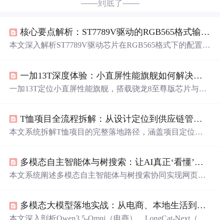
——到底了——
核心要点解析：ST7789V驱动的RGB565格式输出设置
本文深入解析ST7789V驱动芯片在RGB565格式下的配置方
法，涵盖初始化流程、关键寄存器设置及实战代码模板。
针对嵌入式系统中的显示
问题
，提供DMA加速、双缓冲、
一加13T深度体验：小直屏性能旗舰如何解决续航与手感痛点？
区域刷新等优化策略，帮助开发者解决花屏、倒置、响应
慢等
问题
，提升显示性能与稳定性。
一加13T定位小直屏性能旗舰，搭载骁龙8至尊版芯片与62
60mAh大电池，在6.3–6.5英寸直屏机身中平衡高性能、长
续航与单手操控体验。重点解决小
尺寸
下散热挑战、大电
T恤项目全流程拆解：从设计定位到供应链管理的实战指南
池带来的重量控制、16GB+512GB存储实用性，以及恬然
粉配色的质感表达。适用于追求便携性、续航安全感及重
本文系统拆解T恤项目的完整落地路径，涵盖项目定位
度多任务的用户，但影像、无线充电等配置或有取舍。
（文化表达型、生活方式型等）、商业模式
选择
（POD、
小批量定制、深度工厂合作）、核心环节（设计规范、面
多模态自主智能体与树搜索：让AI真正‘看懂’并操作网页
料选型、丝网印刷/数码直喷等工艺对比）、实操流程（打
样、AQL品控、包装发货）及避坑要点（封样管理、洗涤
本文系统阐述多模态自主智能体与树搜索协同实现网页理
测试、尺码表自建）。重点聚焦供应链协同、质量控制与
解与操作的技术路径。核心包括四层解耦架构（视觉理
小批量启动策略，为设计师和初创品牌提供可复用的工业
解、HTML解析、网页锚定、决策大脑），解决空间感知
化落地方法论。
多模态大模型落地实战：从电商、本地生活到医疗的场景化设计逻辑
缺失与DOM动态性
问题
；树搜索通过状态回溯、动作压缩
与剪枝机制，提升任务鲁棒性；InSTA框架依托真实用户
本文深入剖析Qwen3.5-Omni（电商）、LongCat-Next（本