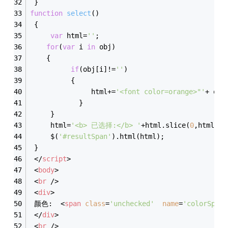
 }  
function
select
(
)  
{  
var
 html=
''
;  
for
(
var
 i 
in
 obj)  
    {  
if
(obj[i]!=
''
)  
          {  
               html+=
'<font color=orange>"'
+ obj
            }  
     }  
     html=
'<b> 已选择:</b> '
+html.slice(
0
,html.le
     $(
'#resultSpan'
).html(html);
 }  
</
script
>
<
body
>
<
br
 />
<
div
>
 颜色:  
<
span
class
=
'unchecked'
name
=
'colorSpan'
</
div
>
<
br
 />