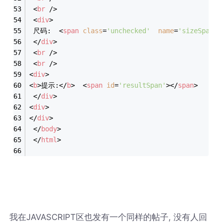
<
br
 />
<
div
>
 尺码:  
<
span
class
=
'unchecked'
name
=
'sizeSpan'
</
div
>
<
br
 />
<
br
 />
<
div
>
<
b
>
提示:
</
b
>
<
span
id
=
'resultSpan'
>
</
span
>
</
div
>
<
div
>
</
div
>
</
body
>
</
html
>
我在JAVASCRIPT区也发有一个同样的帖子, 没有人回