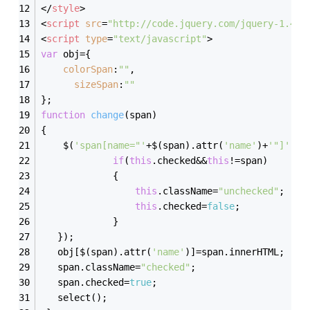
</
style
>
<
script
src
=
"http://code.jquery.com/jquery-1.4.2
<
script
type
=
"text/javascript"
>
var
 obj={  
colorSpan
:
""
,  
sizeSpan
:
""
};  
function
change
(
span
)  
{  
    $(
'span[name="'
+$(span).attr(
'name'
)+
'"]'
).e
if
(
this
.checked&&
this
!=span)  
             {  
this
.className=
"unchecked"
;  
this
.checked=
false
;  
             }                 
   });  
   obj[$(span).attr(
'name'
)]=span.innerHTML;  
   span.className=
"checked"
;  
   span.checked=
true
;  
   select();  