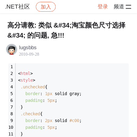
.NET社区
登录
频道
加入
帖子详情
社区
.NET社区
高分请教: 类似 &#34;淘宝颜色尺寸选择
&#34; 的问题, 急!!!
lugsbbs
2010-09-28
<
html
>
<
style
>
.unchecked
{  
border
: 
1px
 solid gray;  
padding
: 
5px
;  
 }  
.checked
{  
border
: 
2px
 solid 
#c00
;  
padding
: 
5px
;  
 }  