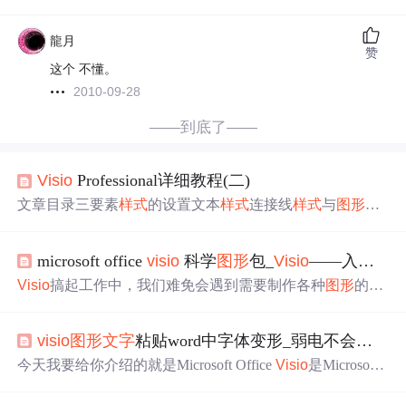
龍月
赞
这个 不懂。
2010-09-28
——到底了——
Visio
Professional详细教程(二)
文章目录三要素
样式
的设置文本
样式
连接线
样式
与
图形
样
式
Visio
设计选项卡的使用
图形
排列图层管理页面管理 三要
素
样式
的设置 文本
样式
对于文本的设置，跟word一样，没
microsoft office
visio
科学
图形
包_
Visio
——入门教程
什么区别 还有些功能我们可以通过点这个小图标，然后会
弹出来一个面板进行设置。 我们可以通过这个面板对中文
Visio
搞起工作中，我们难免会遇到需要制作各种
图形
的时
和西文等一系列选项都可同时进行设置。 设置上下标 缩放
候，思维导图、流程图、甘特图、韦恩图、组织结构
比例是
文字
的横向和纵向拉伸 打开文本框，然后可以在标
图……你以为一个SmartArt就能搞定了吗？那咋办？不能
尺上设置左对齐，右对齐。。。 制表位tab结合标尺 连接
visio
图形
文字
粘贴word中字体变形_弱电不会制作cad图，花3分钟看完，只要会用WORD保证你能画出来...
够！今天小编就给大家带来一款非常好用的绘制流程图和
线
样式
与
图形
样式
当我点击连接点这个选项，我们可以看
矢量
图形
的软件——
Visio
。帮你一键缓解复杂
图形
绘制的
今天我要给你介绍的就是Microsoft Office
Visio
是Microsoft
到
图形
上面
烦恼。
Visio
是什么
Visio
是Office软件系列中的负责绘制流
Office 套件之一。安装
Visio
之后，可以类比Word的操作方
程图和示意图的软件，是一款便于IT和商务人员就复杂
法一样来使用，不过，就是比在Word里画图、修改更方