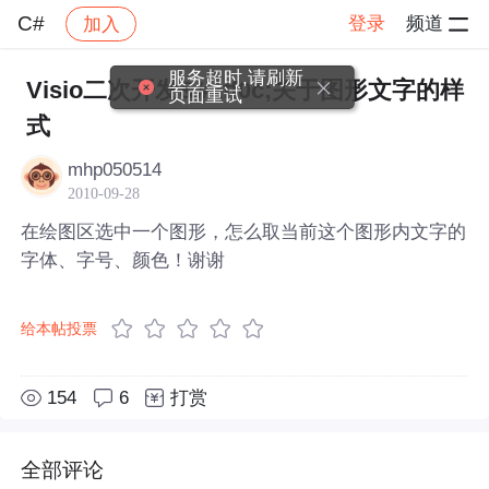
C#
登录
频道
加入
帖子详情
社区
C#
服务超时,请刷新
Visio二次开发&#xff0c;关于图形文字的样
页面重试
式
mhp050514
2010-09-28
在绘图区选中一个图形，怎么取当前这个图形内文字的
字体、字号、颜色！谢谢
给本帖投票
154
6
打赏
全部评论