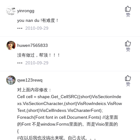
yinrongg
赞
you nan du !有难度！
2010-09-29
huwen7565833
赞
没有做过，帮顶！！！
2010-09-29
qwe123rewq
赞
对上面内容修改：
Cell cell = shape.Get_CellSRC((short)VisSectionInde
xs.VisSectionCharacter,(short)VisRowIndeics.VisRow
Text,(short)VisCellIndexs.VisCharaterFont);
Foreach(Font font in cell.Document.Fonts) //这里面
的Font 不是window.Forms里面的。而是Visio里面的
{
//在以后我也没搞出来呢。自己去试。。。