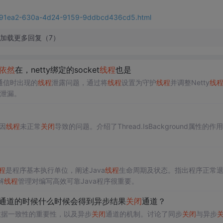
bf791ea2-630a-4d24-9159-9ddbcd436cd5.html
加载更多回复（7）
依然
在，netty绑定的socket
线程
也是
P通信时出现的
线程
泄露问题，通过将
线程
设置为守护
线程
并调整Netty
线
泄漏。
因
线程
未正常
关闭
导致的问题。介绍了Thread.IsBackground属性的作
程
是程序基本执行单位，阐述Java
线程
生命周期及状态。指出程序正常
解
线程
管理对编写高效可靠Java程序很重要。
通道的时候什么时候会得到异步结果
关闭
通道？
数据一致性的重要性，以及异步
关闭
通道的机制。讨论了同步
关闭
与异步