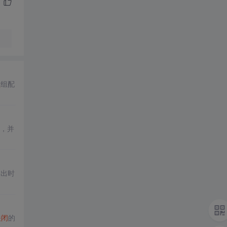
程
组配
用，并
退出时
关闭
的