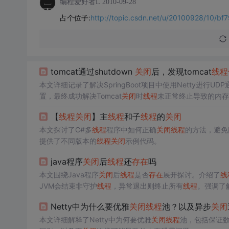
编程爱好者L
2010-09-28
占个位子:
http://topic.csdn.net/u/20100928/10/
tomcat通过shutdown
关闭
后，发现tomcat
线程
本文详细记录了解决SpringBoot项目中使用Netty进行UD
置，最终成功解决Tomcat
关闭
时
线程
未正常终止导致的内存
【
线程
关闭
】主
线程
和子
线程
的
关闭
本文探讨了C#多
线程
程序中如何正确
关闭
线程
的方法，避免
提供了不同版本的
线程
关闭
示例代码。
java程序
关闭
后
线程
还
存在
吗
本文围绕Java程序
关闭
后
线程
是否
存在
展开探讨。介绍了
线
JVM会结束非守护
线程
，异常退出则终止所有
线程
。强调了
Netty中为什么要优雅
关闭
线程
池？以及异步
关闭
本文详细解释了Netty中为何要优雅
关闭
线程
池，包括保证