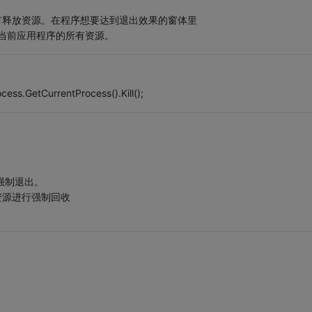
体并没有释放资源。在程序想要达到退出效果的窗体里
(); 释放当前应用程序的所有资源。
urrentProcess().Kill();
序即强制退出。
程和资源进行强制回收