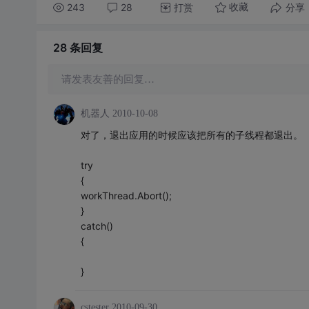
243
28
打赏
分享
收藏
28 条
回复
请发表友善的回复…
机器人
2010-10-08
对了，退出应用的时候应该把所有的子线程都退出。
try
{
workThread.Abort();
}
catch()
{
}
cstester
2010-09-30