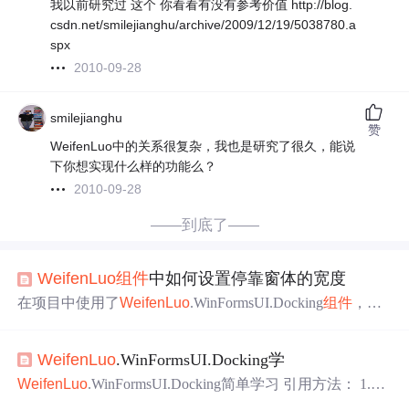
我以前研究过 这个 你看看有没有参考价值 http://blog.
csdn.net/smilejianghu/archive/2009/12/19/5038780.a
spx
2010-09-28
smilejianghu
赞
WeifenLuo中的关系很复杂，我也是研究了很久，能说
下你想实现什么样的功能么？
2010-09-28
——到底了——
WeifenLuo
组件
中如何设置停靠窗体的宽度
在项目中使用了
WeifenLuo
.WinFormsUI.Docking
组件
，窗
体停靠效果非常棒。 现在项目出现了这样的需求，希望可
以控制停靠窗体的宽度，因为默认的宽度往往会造成停靠
WeifenLuo
.WinFormsUI.Docking学
窗体的内容显示不完全，降低了用户体验。 停靠窗体有两
种状态，一种是固定停靠显示，一种是自动隐藏停靠显
WeifenLuo
.WinFormsUI.Docking简单学习 引用方法： 1.建
示。表现为“自动隐藏”按钮是否处于按下状态。 针对这两
立一个WinForm工程，默认生成了一个WinForm窗体。 2.引