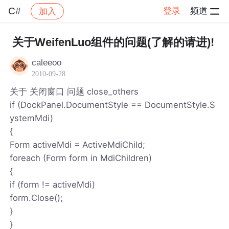
C#
登录
频道
加入
帖子详情
社区
C#
关于WeifenLuo组件的问题(了解的请进)!
caleeoo
2010-09-28
关于 关闭窗口 问题 close_others
if (DockPanel.DocumentStyle == DocumentStyle.S
ystemMdi)
{
Form activeMdi = ActiveMdiChild;
foreach (Form form in MdiChildren)
{
if (form != activeMdi)
form.Close();
}
}