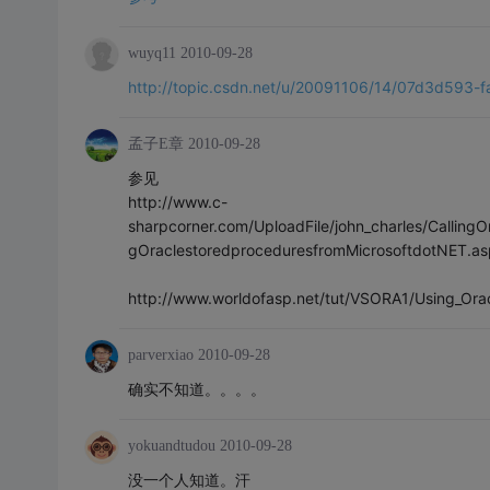
wuyq11
2010-09-28
http://topic.csdn.net/u/20091106/14/07d3d593
孟子E章
2010-09-28
参见
http://www.c-
sharpcorner.com/UploadFile/john_charles/Callin
gOraclestoredproceduresfromMicrosoftdotNET.as
http://www.worldofasp.net/tut/VSORA1/Using_Or
parverxiao
2010-09-28
确实不知道。。。。
yokuandtudou
2010-09-28
没一个人知道。汗