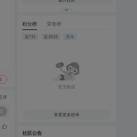
积分榜
荣誉榜
近7日
近30日
至今
复
暂无数据
正序
复
查看更多榜单
社区公告