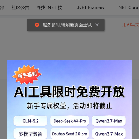
部
社区公告
.NET Core
寻找 .NET 技术达人
.NET Framework
用AI写
服务超时,请刷新页面重试