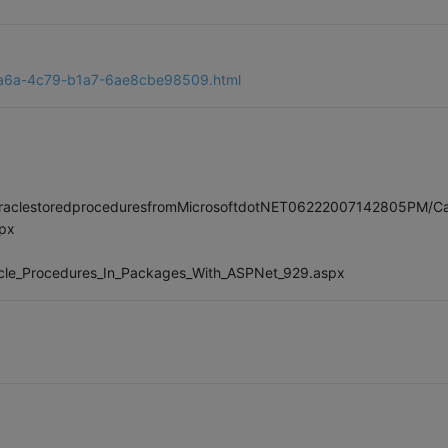
-fa6a-4c79-b1a7-6ae8cbe98509.html
gOraclestoredproceduresfromMicrosoftdotNET06222007142805PM/Cal
px
acle_Procedures_In_Packages_With_ASPNet_929.aspx