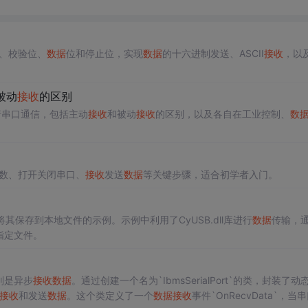
、校验位、
数据
位和停止位，实现
数据
的十六进制发送、ASCII
接收
，以
被动
接收
的区别
ort进行串口通信，包括主动
接收
和被动
接收
的区别，以及各自在工业控制、
数
数、打开关闭串口、
接收
发送
数据
等关键步骤，适合初学者入门。
将其保存到本地文件的示例。示例中利用了CyUSB.dll库进行
数据
传输，
指定文件。
别是异步
接收
数据
。通过创建一个名为`IbmsSerialPort`的类，封装了动
接收
和发送
数据
。这个类定义了一个
数据
接收
事件`OnRecvData`，当