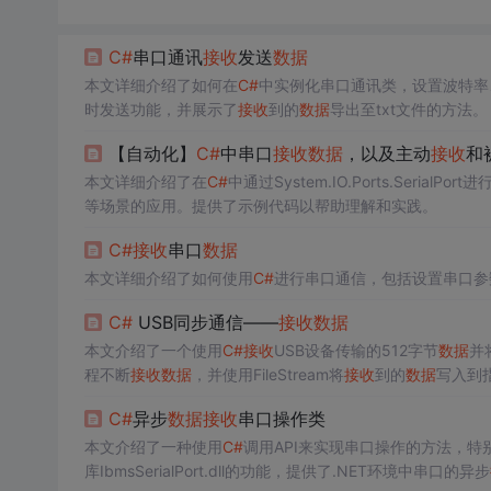
C#
串口通讯
接收
发送
数据
本文详细介绍了如何在
C#
中实例化串口通讯类，设置波特率
时发送功能，并展示了
接收
到的
数据
导出至txt文件的方法。
【自动化】
C#
中串口
接收
数据
，以及主动
接收
和
本文详细介绍了在
C#
中通过System.IO.Ports.SerialP
等场景的应用。提供了示例代码以帮助理解和实践。
C#
接收
串口
数据
本文详细介绍了如何使用
C#
进行串口通信，包括设置串口参
C#
USB同步通信——
接收
数据
本文介绍了一个使用
C#
接收
USB设备传输的512字节
数据
并
程不断
接收
数据
，并使用FileStream将
接收
到的
数据
写入到
C#
异步
数据
接收
串口操作类
本文介绍了一种使用
C#
调用API来实现串口操作的方法，特
库IbmsSerialPort.dll的功能，提供了.NET环境中串口的异步