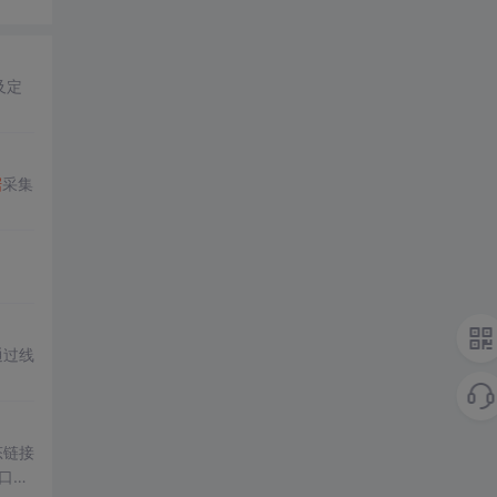
及定
据
采集
通过线
态链接
串口
接