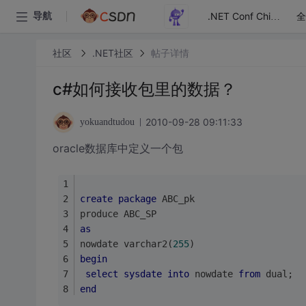
全
导航
.NET Conf China
社区
.NET社区
帖子详情
c#如何接收包里的数据？
2010-09-28 09:11:33
yokuandtudou
oracle数据库中定义一个包
create
package
 ABC_pk
produce ABC_SP
as
nowdate varchar2(
255
)
begin
select
sysdate
into
 nowdate 
from
 dual;
end