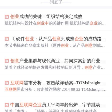
——到底了——
创业
成功的关键：组织结构决定成败
组织结构与设计在
创业
中
的关键作用 组织结构是
企业
的
“骨骼”与神经网络，决定了资源流转、协作效率和创新落
地能力。文章系统梳理了组织结构的类型、设计原则及
创
《 硬件
创业
：从产品
创意
到成熟
企业
的成功路线图》——第1章 硬件
业
适配性，涵盖直线型、职能型、事业部型、矩阵型及
新
兴
流程型与网络型结构，结合案例（如“快锅”“智蜂外
本节书摘来自华章出版社《硬件
创业
：从产品
创意
到成熟
包”）分析其优劣势。
创业
公司需遵循战略适配、弹性设计
企业
的成功路线图》一书
中
的第1章，第1.1节，作者：Ren
等原则，避免过度集权或盲目复制大公司架构。组织结构
ee DiResta, Brady Forrest, Ryan Vinyard 著 钟佳丽 张智腾 江
应随发展阶段动态调整：初期直线型高效决策，成长期强
创意
产业集群与现代商业：共同探索新的商业模式
涛 译，更多章节内容可以访问云栖社区“华章计算机”公众
化职能分工，扩张期引入事业部或矩阵型，成熟期向平台
号查看。 第1章 硬件
创业
概述 如果你现在正在看这本书，
随着全球经济的快速发展和科技的日新月异，
创意
产业作
化自组织演进。科学的设计是
创业
团队从混乱走向有序的
那很可能说明你最近正在着手或打算着手...
为一种
新兴
的产业形态，逐渐受到人们的关注和重视。而
核心竞争
传统商业作为历史悠久的商业形态，在面对
创意
产业集群
互联网
黑市分析：攻击敲诈勒索--TOMsInsight 2014.09.22
这一新生事物时，如何与之衔接，实现共同发展，成为当
前值得探讨的问题。总之，
创意
产业集群与传统商业之间
互联网
黑市分析：攻击敲诈勒索 2014-09-22 TOMsInsight
存在着紧密的衔接
关系
。未来，随着科技的不断进步和市
我们喜欢谈论江湖、向往江湖，向往那种不拘：人生沉浮
场需求的不断变化，
创意
产业集群与传统商业之间的衔接
朝代兴衰、美人如玉爱恨如歌、斜阳落影拔剑生死。每个
关系
将更加紧密和多元化。
创意
产业集群是指在某一特定
中
国
互联网
企业
员工平均年龄出炉：字节跳动、拼多多最年轻仅 27 岁
人都有自己心
中
的江湖世界。
互联网
世界更是一个江湖。
区域内，以
创意
产业为主导，相关
企业
、机构、人才等要
我们写完代码搬完砖后津津乐道
中
国
互联网
三大帮派的历
随着「内卷」、「躺平」等词汇出现的频率越来越高，