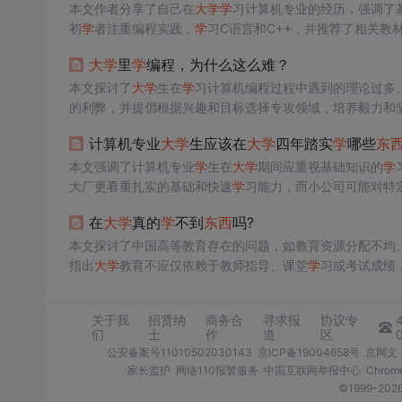
本文作者分享了自己在
大
学
学
习计算机专业的经历，强调了
初
学
者注重编程实践，
学
习C语言和C++，并推荐了相关
于操作系统，推荐了《操作系统导论》。此外，文章还提及
大
学
里
学
编程，为什么这么难？
业课程。作者认为，这些课程是程序员成长的基石，对技术
本文探讨了
大
学
生在
学
习计算机编程过程中遇到的理论过多
的利弊，并提倡根据兴趣和目标选择专攻领域，培养毅力和
计算机专业
大
学
生应该在
大
学
四年踏实
学
哪些
东
本文强调了计算机专业
学
生在
大
学
期间应重视基础知识的
学
大厂更看重扎实的基础和快速
学
习能力，而小公司可能对特
到了如何检验
学
习成果的方法。
在
大
学
真的
学
不到
东西
吗?
本文探讨了中国高等教育存在的问题，如教育资源分配不均
指出
大
学
教育不应仅依赖于教师指导、课堂
学
习或考试成绩
章呼吁提高非重点高校的教
学
质量，以培养更多能够为社会
关于我
招贤纳
商务合
寻求报
协议专
们
士
作
道
区
公安备案号11010502030143
京ICP备19004658号
京网文〔
家长监护
网络110报警服务
中国互联网举报中心
Chro
©1999-2