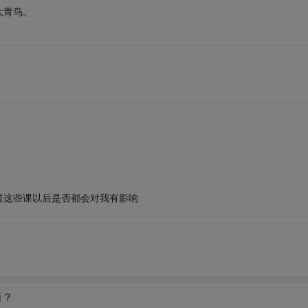
大青鸟。
道这些课以后是否都会对我有影响
西
？