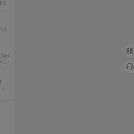
建议
》；对
等专
培训
。指出
时提
等，
。文