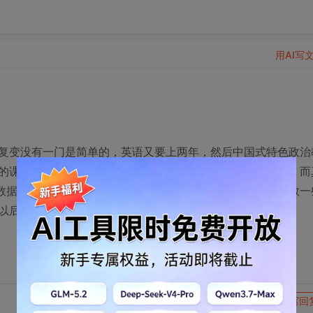
用AI写
复变没有一门是简单的，英语又要上两年，然后中国式特色政治
的课居然也上了，像工程制图，物理，物理实验，电工电子，而
据结构，Java，真不知道学校到底在搞什么，为什么要光教一
以后毕业找到工作？
转发到动态
举报
写回