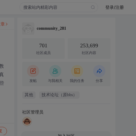
登录/注册
文章
community_281
701
253,699
社区成员
社区内容
教
真
发帖
与我相关
我的任务
分享
些
其他
技术论坛（原bbs）
社区管理员
复
加入社区