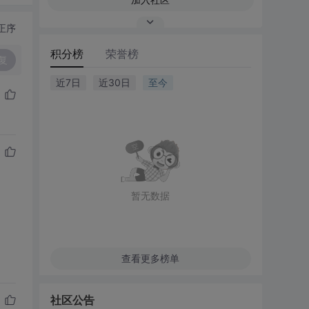
正序
积分榜
荣誉榜
复
近7日
近30日
至今
暂无数据
查看更多榜单
社区公告