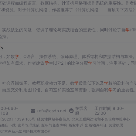
基础课程如编程语言、数据结构、计算机网络和操作系统的重要性。作者
教材和资源。对于计算机网络，作者推荐了《计算机网络——自顶向下方法
了面向对象编程、形式语言与自动机、机器
学
习、数据库系统和编译原理
的深入理解和职业发展至关重要。
、实战缺乏的问题，强调了理论与实践结合的重要性，同时讨论了自
学
和
坚持。
西
?
习，如数
学
、C语言、操作系统、编译原理、体系结构和数据结构与算法
定框架有需求。作者建议
学
生以7:2:1的比例分配
学
习时间，注重基础，同
、社会浮躁氛围、教师职业动力不足、教
学
质量低下以及
学
校的盈利倾向
，而应充分利用图书馆、自习室和实验室等资源，强调自我
学
习的重要性
贡献力量的高素质人才。
400-660-
在线客
工作时间 8:30-
kefu@csdn.net
0108
服
22:00
2020〕1039-165号
经营性网站备案信息
北京互联网违法和不良信息举报中心
me商店下载
账号管理规范
版权与免责声明
版权申诉
出版物许可证
营业执照
026北京创新乐知网络技术有限公司