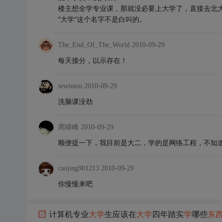
楼主想全学专业课，那就没必要上大学了，直接去北
“大学”这个名字不是白叫的。
The_End_Of_The_World
2010-09-29
每天接分，以示存在！
sewinten
2010-09-29
洗脑课没劲
周靖峰
2010-09-29
顺便提一下，我目前是大二，学的是网络工程，不知
caojing901213
2010-09-29
你慢慢来吧
计算机专业
大
学
生应该在
大
学
四年踏实
学
哪些
东