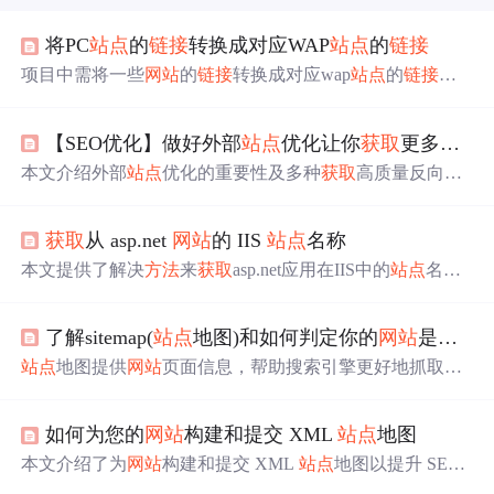
将PC
站点
的
链接
转换成对应WAP
站点
的
链接
项目中需将一些
网站
的
链接
转换成对应wap
站点
的
链接
，
如将凡客诚品商品
链接
转换为wap
站点
地址，以便在手持
设备上直接访问，还进行了代码备份并给出检测样本。
【SEO优化】做好外部
站点
优化让你
获取
更多
链接
本文介绍外部
站点
优化的重要性及多种
获取
高质量反向
链
接
的
方法
，如
链接
交换、内容营销等，有助于提升
网站
搜
索引擎排名。
获取
从 asp.net
网站
的 IIS
站点
名称
本文提供了解决
方法
来
获取
asp.net应用在IIS中的
站点
名
称，包括解决
方法
1、2、3、4和5。
方法
涵盖了从不同版本
的IIS中
获取
名称的步骤。
了解sitemap(
站点
地图)和如何判定你的
网站
是否需要提交
站点
地图提供
网站
页面信息，帮助搜索引擎更好地抓取。
小型、内部
链接
充分的
网站
可能不需要，但大型、复杂或
多媒体丰富的
网站
受益于
站点
地图。新站、无外部
链接
的
如何为您的
网站
构建和提交 XML
站点
地图
站或有大量视频、图片内容的站，提交
站点
地图可提高被
发现和索引的概率。
本文介绍了为
网站
构建和提交 XML
站点
地图以提升 SEO
的
方法
。阐述了
站点
地图对 SEO 的重要性，指出 XML 是