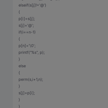
elseif(s[j]!='@')
{
p[i]=s[j];
s[j]='@';
if(i==n-1)
{
p[n]='\0';
printf("%s", p);
}
else
{
perm(s,i+1,n);
}
s[j]=p[i];
}
}