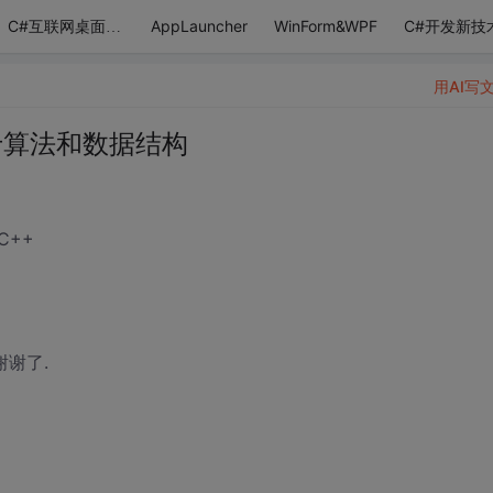
AppLauncher
WinForm&WPF
C#开发新技
C#互联网桌面应用
用AI写
于算法和数据结构
C++
谢了.