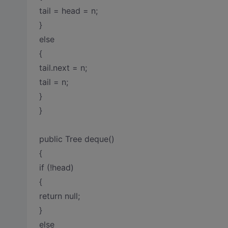
tail = head = n;
}
else
{
tail.next = n;
tail = n;
}
}
public Tree deque()
{
if (!head)
{
return null;
}
else