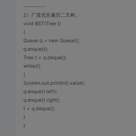
----------
2）广度优先遍历二叉树。
void BST(Tree t)
{
Queue q = new Queue();
q.enque(t);
Tree t = q.deque();
while(t)
{
System.out.println(t.value);
q.enque(t.left);
q.enque(t.right);
t = q.deque();
}
}