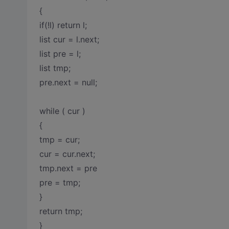
{
if(!l) return l;
list cur = l.next;
list pre = l;
list tmp;
pre.next = null;
while ( cur )
{
tmp = cur;
cur = cur.next;
tmp.next = pre
pre = tmp;
}
return tmp;
}