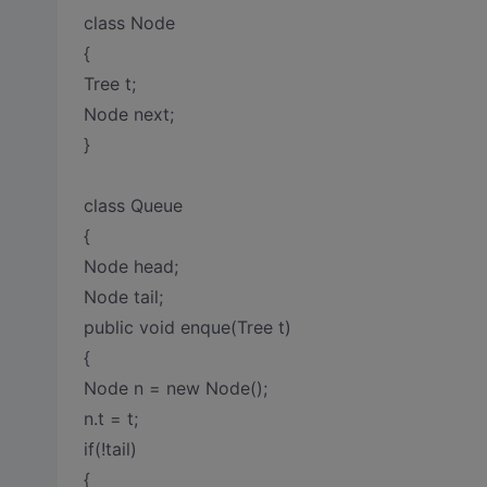
class Node
{
Tree t;
Node next;
}
class Queue
{
Node head;
Node tail;
public void enque(Tree t)
{
Node n = new Node();
n.t = t;
if(!tail)
{