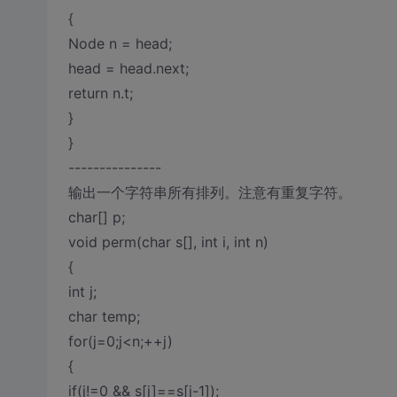
{
Node n = head;
head = head.next;
return n.t;
}
}
---------------
输出一个字符串所有排列。注意有重复字符。
char[] p;
void perm(char s[], int i, int n)
{
int j;
char temp;
for(j=0;j<n;++j)
{
if(j!=0 && s[j]==s[j-1]);