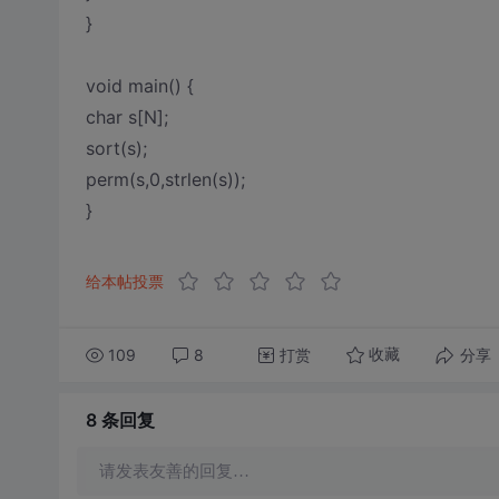
}
void main() {
char s[N];
sort(s);
perm(s,0,strlen(s));
}
给本帖投票
109
8
打赏
分享
收藏
8 条
回复
请发表友善的回复…