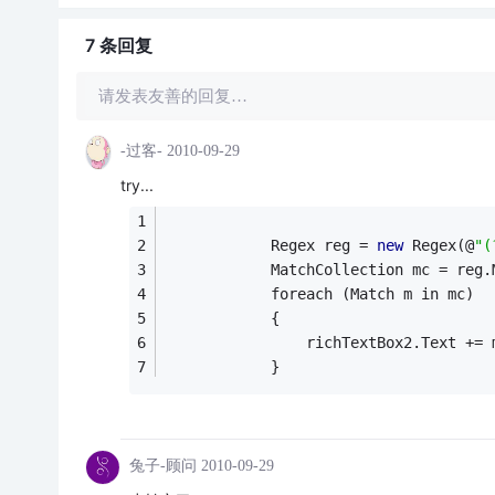
7 条
回复
请发表友善的回复…
-过客-
2010-09-29
try...
            Regex reg = 
new
 Regex(@
"(
            MatchCollection mc = reg.
            foreach (Match m in mc)
            {
                richTextBox2.Text += 
            }
兔子-顾问
2010-09-29