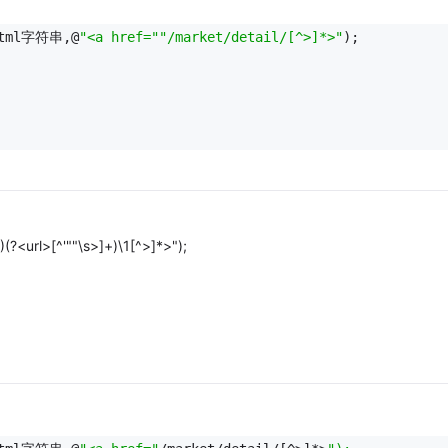
(html字符串,@
"<a href="
"/market/detail/[^>]*>"
);
(?<url>[^'""\s>]+)\1[^>]*>");