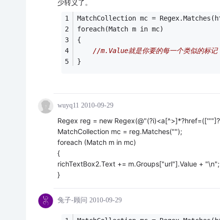
少转义了。
MatchCollection mc = Regex.Matches
foreach(Match m in mc)
{
//m.Value就是你要的每一个类似的标记
}
wuyq11
2010-09-29
Regex reg = new Regex(@"(?i)<a[^>]*?href=(['""]?)
MatchCollection mc = reg.Matches("");
foreach (Match m in mc)
{
richTextBox2.Text += m.Groups["url"].Value + "\n";
}
兔子-顾问
2010-09-29