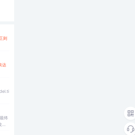
正则
表达
.ti
最终
改进