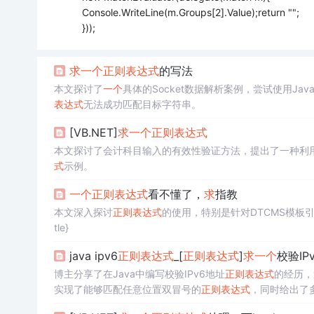
Console.WriteLine(m.Groups[2].Value);return "";
}));
求
一个
正则表达式
的写法
本文探讨了
一个
具体的Socket数据解析案例，尝试使用Jav
表达式
无法成功匹配目标字符串。
[VB.NET]
求
一个
正则表达式
本文探讨了会计科目输入的有效性验证方法，提出了一种利
式
示例。
一个
正则表达式
看不懂了，
求
指教
本文深入探讨
正则表达式
的使用，特别是针对DTCMS模板
tle}
java ipv6
正则表达式
_[
正则表达式
]
求
一个
校验IP
博主分享了在Java中编写校验IPv6地址
正则表达式
的经历，
实现了能够匹配任意位置双冒号的
正则表达式
，同时给出了
以及使用Java内置的InetAddress类进行校验的方法。