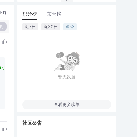
正序
积分榜
荣誉榜
复
近7日
近30日
至今
)\1[^>]*>"
);
暂无数据
查看更多榜单
社区公告