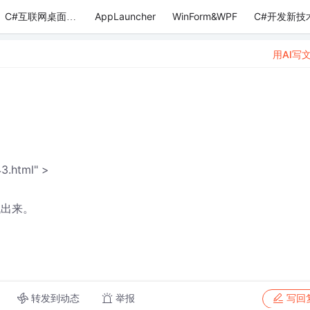
AppLauncher
WinForm&WPF
C#开发新技
C#互联网桌面应用
用AI写
3.html" >
都找出来。
转发到动态
举报
写回