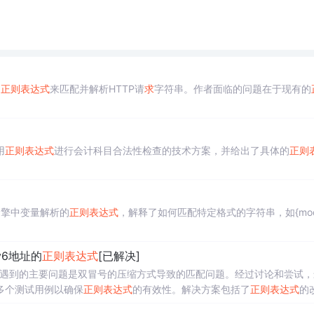
a
正则表达式
来匹配并解析HTTP请
求
字符串。作者面临的问题在于现有的
用
正则表达式
进行会计科目合法性检查的技术方案，并给出了具体的
正则
引擎中变量解析的
正则表达式
，解释了如何匹配特定格式的字符串，如{model
v6地址的
正则表达式
[已解决]
遇到的主要问题是双冒号的压缩方式导致的匹配问题。经过讨论和尝试，
多个测试用例以确保
正则表达式
的有效性。解决方案包括了
正则表达式
的