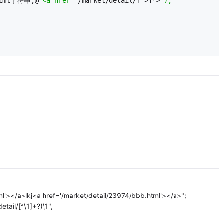
(html字符串,@
"<a href="
/market/detail/[^>]*>
");
tml'></a>lkj<a href='/market/detail/23974/bbb.html'></a>";
etail/[^\1]+?)\1",