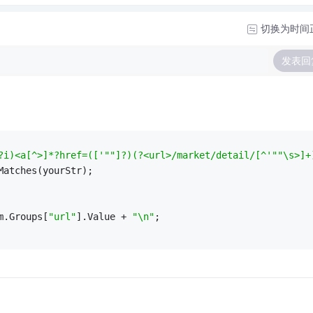
切换为时间
发表回
?i)<a[^>]*?href=(['"
"]?)(?<url>/market/detail/[^'"
"\s>]+
Matches(yourStr);
m.Groups[
"url"
].Value + 
"\n"
;