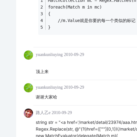
MatchCollection mc = Regex.Matches
foreach(Match m in mc)
{
    //m.Value就是你要的每一个类似的标记
}
yuankunliuying
2010-09-29
顶上来
yuankunliuying
2010-09-29
谢谢大家哈
路人乙e
2010-09-29
string str = "<a href='/market/detail/23974/aaa.h
Regex.Replace(str, @"(?i)href=(['""]{0,1})(/market/d
new MatchEvaluator(delegate(Match m){