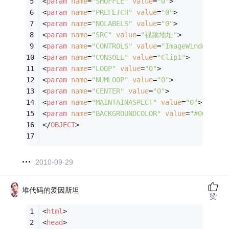
<
param
name
=
"SHUFFLE"
value
=
"0"
>
<
param
name
=
"PREFETCH"
value
=
"0"
>
<
param
name
=
"NOLABELS"
value
=
"0"
>
<
param
name
=
"SRC"
value
=
"视频地址"
>
<
param
name
=
"CONTROLS"
value
=
"ImageWindow"
>
<
param
name
=
"CONSOLE"
value
=
"Clip1"
>
<
param
name
=
"LOOP"
value
=
"0"
>
<
param
name
=
"NUMLOOP"
value
=
"0"
>
<
param
name
=
"CENTER"
value
=
"0"
>
<
param
name
=
"MAINTAINASPECT"
value
=
"0"
>
<
param
name
=
"BACKGROUNDCOLOR"
value
=
"#000000"
</
OBJECT
>
2010-09-29
堆代码的爱因斯坦
赞
<
html
>
<
head
>