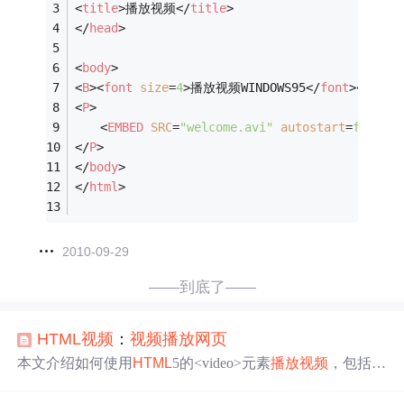
<
title
>
播放视频
</
title
>
</
head
>
<
body
>
<
B
>
<
font
size
=
4
>
播放视频WINDOWS95
</
font
>
</
B
>
<
P
>
<
EMBED
SRC
=
"welcome.avi"
autostart
=
false
l
</
P
>
</
body
>
</
html
>
2010-09-29
——到底了——
HTML
视频
：
视频
播放
网页
本文介绍如何使用
HTML
5的<video>元素
播放
视频
，包括设
置
播放
属性、支持多种
视频
格式
及使用超链接
播放
的方
法。同时探讨了利用
视频
网站提供的嵌入
代码
提升浏览器