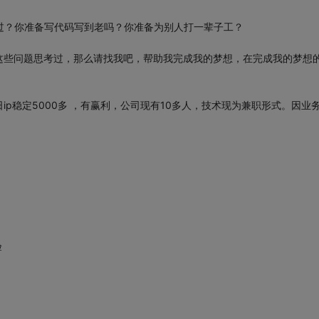
么过？你准备写代码写到老吗？你准备为别人打一辈子工？
这些问题思考过，那么请找我吧，帮助我完成我的梦想，在完成我的梦想
p稳定5000多 ，有赢利，公司现有10多人，技术现为兼职形式。因业
验