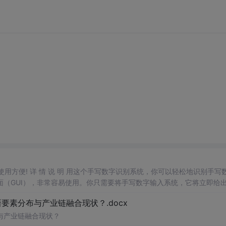
，使用方便! 详 情 说 明 用这个手写数字识别系统，你可以轻松地识别手写
（GUI），非常容易使用。你只需要将手写数字输入系统，它将立即给
、
工作
还是日常生活，都能为你提供快速和准确的识别服务。它是一个非
素分布与产业链融合现状？.docx
与产业链融合现状？