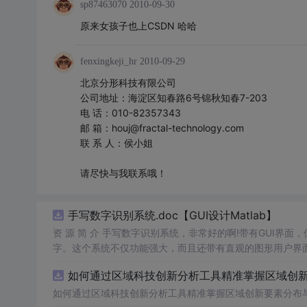
sp87463070
2010-09-30
原来女孩子也上CSDN 哈哈
fenxingkeji_hr
2010-09-29
北京分形科技有限公司
公司地址：海淀区知春路6号锦秋知春7-203
电 话：010-82357343
邮 箱：houj@fractal-technology.com
联 系 人：侯小姐
请尽快与我联系哦！
手写数字识别系统.doc【GUI设计Matlab】
资 源 简 介 手写数字识别系统，非常好的啊!带有GUI界面
字。这个系统不仅功能强大，而且还带有直观的图形用户界面
的识别结果。这个系统可以在各种场景
中
使用，无论是学校
如何通过区域科技创新分析工具精准掌握区域创新要
便和实用的工具，你一定会喜欢它的！
如何通过区域科技创新分析工具精准掌握区域创新要素分布