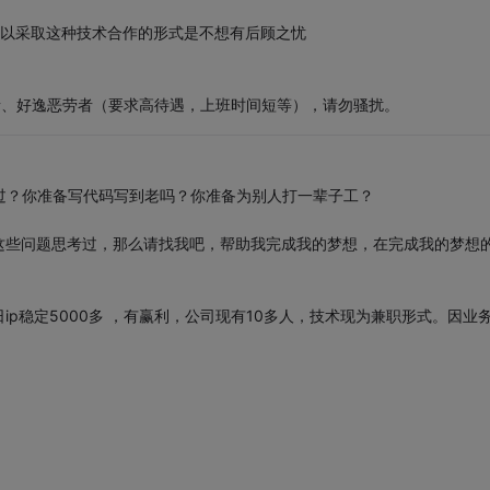
所以采取这种技术合作的形式是不想有后顾之忧
酱油者、好逸恶劳者（要求高待遇，上班时间短等），请勿骚扰。
么过？你准备写代码写到老吗？你准备为别人打一辈子工？
这些问题思考过，那么请找我吧，帮助我完成我的梦想，在完成我的梦想
p稳定5000多 ，有赢利，公司现有10多人，技术现为兼职形式。因业