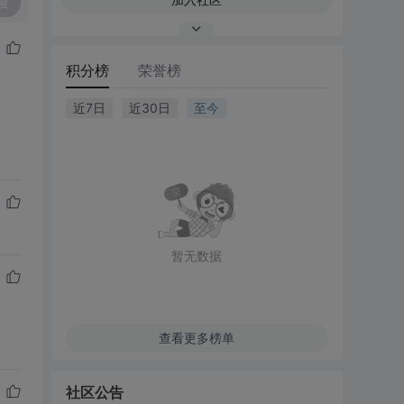
复
积分榜
荣誉榜
近7日
近30日
至今
暂无数据
查看更多榜单
社区公告