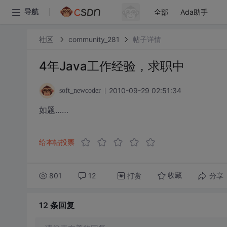
全部
Ada助手
导航
社区
community_281
帖子详情
4年Java工作经验，求职中
2010-09-29 02:51:34
soft_newcoder
如题……
给本帖投票
801
12
打赏
分享
收藏
12 条
回复