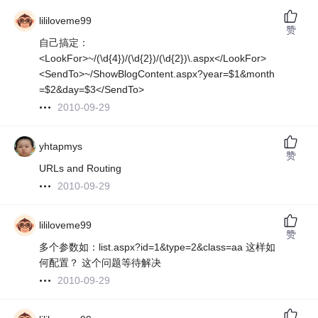
lililoveme99
赞
自己搞定：
<LookFor>~/(\d{4})/(\d{2})/(\d{2})\.aspx</LookFor>
<SendTo>~/ShowBlogContent.aspx?year=$1&month
=$2&day=$3</SendTo>
2010-09-29
yhtapmys
赞
URLs and Routing
2010-09-29
lililoveme99
赞
多个参数如：list.aspx?id=1&type=2&class=aa 这样如
何配置？ 这个问题等待解决
2010-09-29