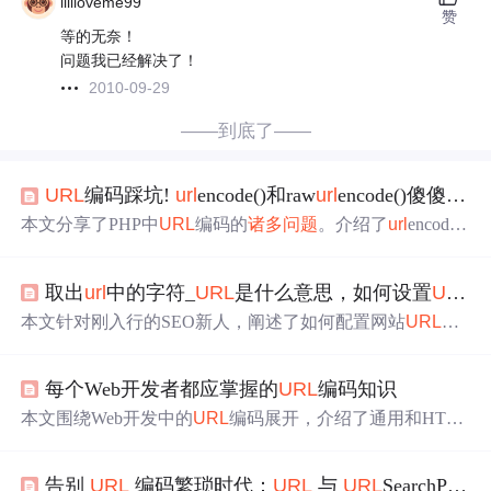
lililoveme99
赞
等的无奈！
问题我已经解决了！
2010-09-29
——到底了——
URL
编码踩坑!
url
encode()和raw
url
encode()傻傻分不清楚?
本文分享了PHP中
URL
编码的
诸多
问题
。介绍了
url
encode()
和raw
url
encode()的区别，如对空格和~字符的处理不同；
还提及编码解码、处理中文、QueryString处理、性能、浏
取出
url
中的字符_
URL
是什么意思，如何设置
URL
览器兼容性等方面的坑，并给出相应解决方案，强调
URL
编码是涉及多环节的系统工程。
本文针对刚入行的SEO新人，阐述了如何配置网站
URL
以
利于SEO优化。包括页面
URL
应包含相关关键词，可选择
英文字符；控制
URL
结构长度；合理设计网站
URL
结构；
每个Web开发者都应掌握的
URL
编码知识
处理好
URL
配置相关性
问题
，如选伪静态、注意连字符
等。
本文围绕Web开发中的
URL
编码展开，介绍了通用和HTTP
的
URL
语法、编码原理，指出字符编码选择、保留字符集
复杂和解码后
URL
解析等常见陷阱。还阐述了Java中处理
U
告别
URL
编码繁琐时代：
URL
与
URL
SearchParams 新标准详解
RL
的正确方法，以及在Web应用各层次处理
URL
编码
问题