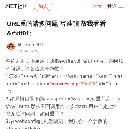
.NET社区
登录
频道
加入
帖子详情
社区
.NET社区
URL重的诸多问题 写谁能 帮我看看
&#xff01;
lililoveme99
2010-09-29
各位大哥，小弟用：UrlRewriter.dll 做url重写，遇到几
个问题，请各位大哥帮忙！
1.怎么样重写页面源码的： <form name="form1" met
hod="post" action="
" id="form
infoview.aspx?id=23
1">
2.如果根目录下的aa.aspx?id=1&type=yy 重写为：lis
t/yy/1.html 那么里面调用的 比如flash 用户自定控件
将无法访问到，如何重写？
3.在webconfig内配置规则，我只会一个参数的，
<RewriterRule>