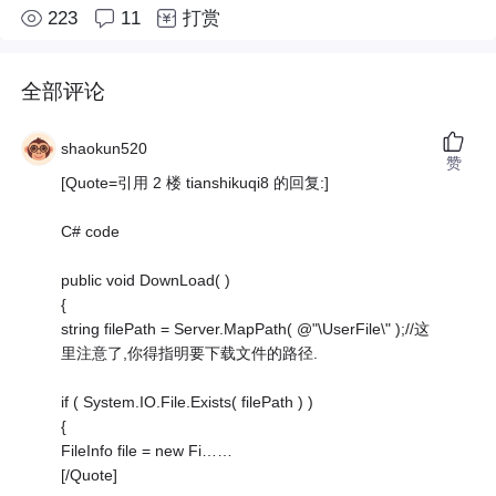
223
11
打赏
全部评论
shaokun520
赞
[Quote=引用 2 楼 tianshikuqi8 的回复:]
C# code
public void DownLoad( )
{
string filePath = Server.MapPath( @"\UserFile\" );//这
里注意了,你得指明要下载文件的路径.
if ( System.IO.File.Exists( filePath ) )
{
FileInfo file = new Fi……
[/Quote]