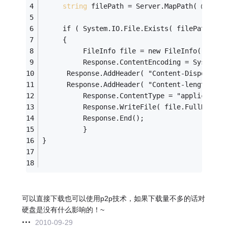
string
 filePath = Server.MapPath( @
"\Us
     if ( System.IO.File.Exists( filePath ) )
     {
          FileInfo file = new FileInfo( fileP
          Response.ContentEncoding = System.T
      Response.AddHeader( "Content-Dispositio
      Response.AddHeader( "Content-length
", f
          Response.ContentType = "appliction/
          Response.WriteFile( file.FullName )
          Response.End();
          }
}
可以直接下载也可以使用p2p技术，如果下载量不多的话对
硬盘是没有什么影响的！~
2010-09-29