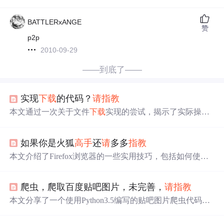
BATTLERxANGE
赞
p2p
2010-09-29
——到底了——
实现
下载
的代码？
请
指教
本文通过一次关于文件
下载
实现的尝试，揭示了实际操作
中容易混淆的文件
下载
与文件复制的区别。作者最初以为
实现了文件
下载
功能
，实则是进行了文件复制，并更改了
如果你是火狐
高手
还
请
多多
指教
文件名。
本文介绍了Firefox浏览器的一些实用技巧，包括如何使用
标签Tab、提高浏览速度、实现Tab分页浏览、使用
下载
工
具
下载
等内容，并提供了Firefox设置及扩展保存位置的信
爬虫，爬取百度贴吧图片，未完善，
请
指教
息。
本文分享了一个使用Python3.5编写的贴吧图片爬虫代码，
详细介绍了如何通过发送HTTP
请
求获取网页内容，解析H
TML以提取图片链接，并
下载
保存图片。代码包括了打开