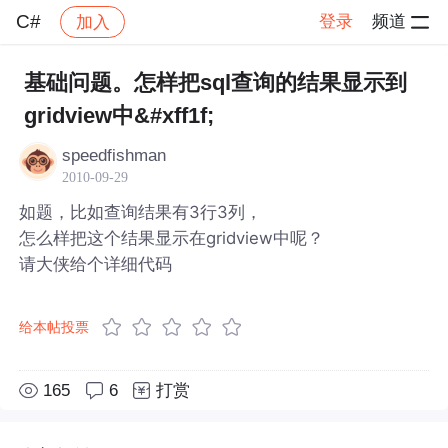
C#
登录
频道
加入
帖子详情
社区
C#
基础问题。怎样把sql查询的结果显示到
gridview中&#xff1f;
speedfishman
2010-09-29
如题，比如查询结果有3行3列，
怎么样把这个结果显示在gridview中呢？
请大侠给个详细代码
给本帖投票
165
6
打赏