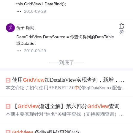
this.GridView1.DataBind();
2010-09-29
兔子-顾问
赞
DataGridView.DataSource = 你查询得到的DataTable
或DataSet
2010-09-29
——到底了——
使用
GridView
加DetailsView实现查询，新增，编辑，删除
本文介绍了如何使用ASP.NET 2.0
中
的SqlDataSource配合
Gr
idView
和DetailsView，轻松实现查询、新增、编辑和删除
功能。通过设置SqlDataSource的SQL语句和参数，结合
Gri
【
GridView
渐进全解】第六部分
GridView
查询
dView
的CommandField，以及DetailsView的绑定，只需少
量编码即可完成数据维护页面。文章强调了这一方法相比
本期主要实现针对“姓名”关键字查找（支持模糊查询）的
ASP.NET 1.1能显著节省开发时间。
案例。先进行界面修改，添加布局表格、控件并美化；接
着编写代码，处理按钮点击事件、注释无用代码；然后解
Gridview
条件(模糊)查询语句
决查不到数据的显示
问题
；最后展示普通查询、模糊查询