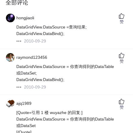
全部评论
hongjiaoli
赞
DataGridView.DataSource =查询结果;
DataGridView.DataBind();
2010-09-29
raymond123456
赞
DataGridView.DataSource = 你查询得到的DataTable
或DataSet;
DataGridView.DataBind();
2010-09-29
ajq1989
赞
[Quote=引用 1 楼 wuyazhe 的回复:]
DataGridView.DataSource = 你查询得到的DataTable
或DataSet
[/Quote]