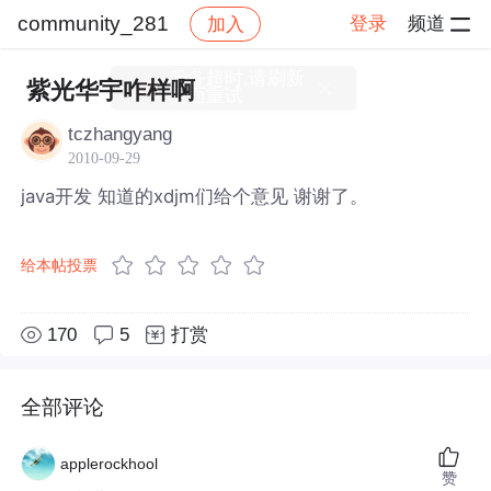
community_281
登录
频道
加入
帖子详情
社区
community_281
紫光华宇咋样啊
tczhangyang
2010-09-29
java开发 知道的xdjm们给个意见 谢谢了。
给本帖投票
170
5
打赏
全部评论
applerockhool
赞