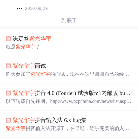
2010-09-29
——到底了——
决定签
紫
光华
宇
就是
紫
光华
宇
了。
紫
光华
宇
面试
昨天参加了
紫
光华
宇
的面试，现在在这里谢谢自己的经
验，也算是对自己的一个总结吧，呵呵。现在我也在焦急
的等待中，等待面试的通知，最好能有这家公司应该还是
紫
光华
宇
拼音 4.0 (Fourier) 试验版m1内部版 build 5001
不错的，因为面试时间通知的比较晚，我也没有太多的时
间去查这个公司的底细我应聘的是Java软件工程师，题我
以下转载自先锋网。http://www.pcpchina.com/news/list.asp?i
感觉还是可以的，对于大学期间学习的人，应该不成问
d=6844
紫
光拼音输入法是一个完全面向用户的，基于汉语
题，但是对于大学期间混日子的人，对电脑似懂非懂的
拼音的中文字、词及短语输入法。提供全拼和双拼功能，
人，答这个题就有点困难了，题考的非常
紫
光华
宇
拼音输入法 6.x bug集
并可以使用拼音的不完整输入（简拼）。双拼输入时可以
实时提示双拼编码信息，无需记忆。大容量精选词库，收
紫
光华
宇
拼音输入法开源了，在早期，近乎完美的输入
录8万多条常用词、短语、地名、人名以及数字，优先显示
法，虽然偶尔的程序和游戏不兼容以至于崩溃，但是后