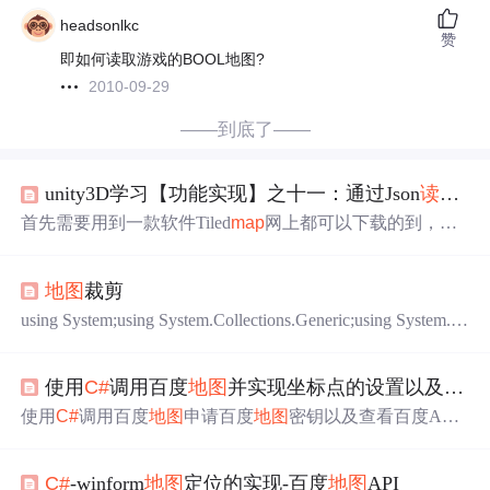
headsonlkc
赞
即如何读取游戏的BOOL地图?
2010-09-29
——到底了——
unity3D学习【功能实现】之十一：通过Json
读取
地
首先需要用到一款软件Tiled
map
网上都可以下载的到，主
要用它来画图，然后导出为json格式。注意要把原图片和js
on在同一
文件
夹，生成json的时候不能再改变原图的
文件
地图
裁剪
夹位置了。 我生成的是24*24像素的图片。所以在unity的 p
roject-里的 Resources的tiled.png图片也Multiple切成24*24。
using System;using System.Collections.Generic;using System.C
那么图片材料和json准备完毕。接下来就是接受json数据
omponentModel;using System.Data;using System.Drawing;usin
g System.IO;using System.Linq;using System.Text;using Syste
使用
C#
调用百度
地图
并实现坐标点的设置以及
读取
m.Threading.Tasks;using ...
使用
C#
调用百度
地图
申请百度
地图
密钥以及查看百度API
程序实现功能：最终图利用webBrowser控件展示
地图
申请
百度
地图
密钥以及查看百度API 网址：http://lbsyun.baidu.co
C#
-winform
地图
定位的实现-百度
地图
API
m/apiconsole/key#/home 网址：http://lbsyun.baidu.com/jsdem