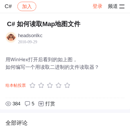
C#
登录
频道
加入
帖子详情
社区
C#
C# 如何读取Map地图文件
headsonlkc
2010-09-29
用WinHex打开后看到的如上图，
如何编写一个用读取二进制的文件读取器？
给本帖投票
384
5
打赏
全部评论