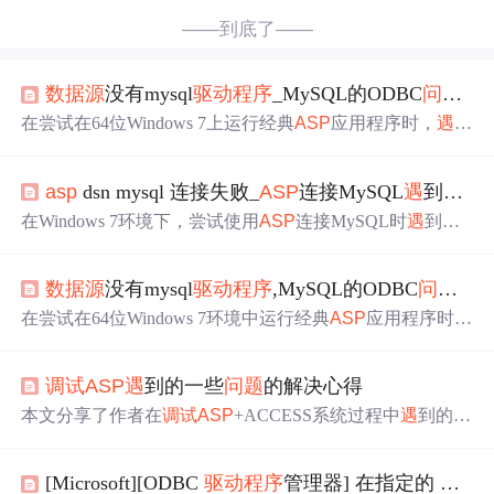
——到底了——
数据源
没有mysql
驱动程序
_MySQL的ODBC
问题
：
在尝试在64位Windows 7上运行经典
ASP
应用程序时，
遇
到
ODBC数据连接到MySQL实例的
问题
。错误提示为'
数据源
名称
未
找到和指定
默认
驱动程序
未
找到'。尝试了不同版本
asp
dsn mysql 连接失败_
ASP
连接MySQL
遇
到一些
的MySQL Connector/ODBC，以及更改应用程序池设置，
但
问题
依旧。最终
发现
问题
是应用中混合使用了命名和
未
在Windows 7环境下，尝试使用
ASP
连接MySQL时
遇
到错
命名的
数据源
（DSN/DSN-Less），在Visual Studio中
调试
误：[Microsoft][ODBC
驱动程序
管理器]
未
发现
数据源
名称
时
发现
了这个
问题
，并通过创建必要的DSN并修改MySQL
并且
未
指定
默认
驱动程序
。解决方法是安装MySQL ODBC
的my.ini文件解决了
问题
。
数据源
没有mysql
驱动程序
,MySQL的ODBC
问题
：
5.1驱动，并在系统DSN中配置
数据源
。
在尝试在64位Windows 7环境中运行经典
ASP
应用程序时，
遇
到ODBC
数据源
连接到MySQL实例的
问题
。错误提示为'
数据源
名称
未
找到和指定
默认
驱动程序
'。已尝试使用不同
调试
ASP
遇
到的一些
问题
的解决心得
版本的MySQL Connector/ODBC，并调整了IIS应用池设
置，但
问题
依旧。最终
发现
应用中混合使用了命名和
未
命
本文分享了作者在
调试
ASP
+ACCESS系统过程中
遇
到的三
名的
数据源
（DSN/DSN-Less），通过在Visual Studio中设
个主要
问题
及其解决方案：代码书写错误、权限设置
问题
置
调试
并创建所需的DSN，解决了
问题
。此外，还需要修
及
数据源
配置
问题
。通过实际案例帮助读者解决类似
问题
改my.ini文件中的SQL模式设置。
[Microsoft][ODBC
驱动程序
管理器] 在指定的 DSN 中，
。