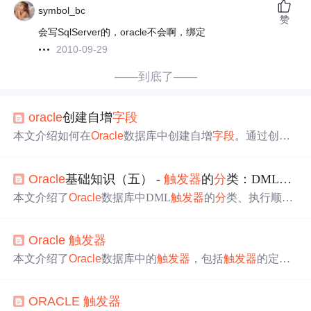
symbol_bc
赞
会写SqlServer的，oracle不会啊，绑定
2010-09-29
——到底了——
oracle
创建自增
字段
本文介绍如何在
Oracle
数据库中创建自增
字段
。通过创建S
equence序列并结合
触发器
，实现每插入一条
记录
时ID自动
递增的功能。
Oracle
基础知识（五） -
触发器
的
分
类：DML
触发
本文介绍了
Oracle
数据库中DML
触发器
的
分
类、执行顺
序、行级与表级
触发器
的区别，以及DML
触发器
的详细内
容，包括INSERT、UPDATE、DELETE事件，
触发器
的编
Oracle
触发器
写要素，并给出了创建
触发器
的示例。
本文介绍了
Oracle
数据库中的
触发器
，包括
触发器
的定
义、创建语法，行级和语句级
触发器
的区别，以及伪
记录
变量的使用。通过实际案例展示了如何创建前置和后置
触
ORACLE
触发器
发器
，实现数据
修改
前后的行为控制。