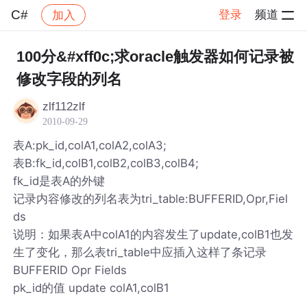
C#
登录
频道
加入
帖子详情
社区
C#
100分&#xff0c;求oracle触发器如何记录被
修改字段的列名
zlf112zlf
2010-09-29
表A:pk_id,colA1,colA2,colA3;
表B:fk_id,colB1,colB2,colB3,colB4;
fk_id是表A的外键
记录内容修改的列名表为tri_table:BUFFERID,Opr,Fiel
ds
说明：如果表A中colA1的内容发生了update,colB1也发
生了变化，那么表tri_table中应插入这样了条记录
BUFFERID Opr Fields
pk_id的值 update colA1,colB1