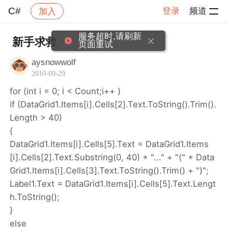
C#
登录
频道
加入
帖子详情
社区
C#
服务超时,请刷新
新手求救
页面重试
aysnowwolf
2010-09-29
for (int i = 0; i < Count;i++ )
if (DataGrid1.Items[i].Cells[2].Text.ToString().Trim().
Length > 40)
{
DataGrid1.Items[i].Cells[5].Text = DataGrid1.Items
[i].Cells[2].Text.Substring(0, 40) + "..." + "(" + Data
Grid1.Items[i].Cells[3].Text.ToString().Trim() + ")";
Label1.Text = DataGrid1.Items[i].Cells[5].Text.Lengt
h.ToString();
}
else