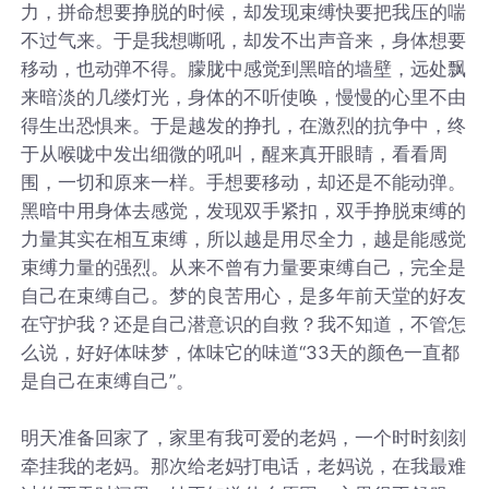
力，拼命想要挣脱的时候，却发现束缚快要把我压的喘
不过气来。于是我想嘶吼，却发不出声音来，身体想要
移动，也动弹不得。朦胧中感觉到黑暗的墙壁，远处飘
来暗淡的几缕灯光，身体的不听使唤，慢慢的心里不由
得生出恐惧来。于是越发的挣扎，在激烈的抗争中，终
于从喉咙中发出细微的吼叫，醒来真开眼睛，看看周
围，一切和原来一样。手想要移动，却还是不能动弹。
黑暗中用身体去感觉，发现双手紧扣，双手挣脱束缚的
力量其实在相互束缚，所以越是用尽全力，越是能感觉
束缚力量的强烈。从来不曾有力量要束缚自己，完全是
自己在束缚自己。梦的良苦用心，是多年前天堂的好友
在守护我？还是自己潜意识的自救？我不知道，不管怎
么说，好好体味梦，体味它的味道“33天的颜色一直都
是自己在束缚自己”。
明天准备回家了，家里有我可爱的老妈，一个时时刻刻
牵挂我的老妈。那次给老妈打电话，老妈说，在我最难