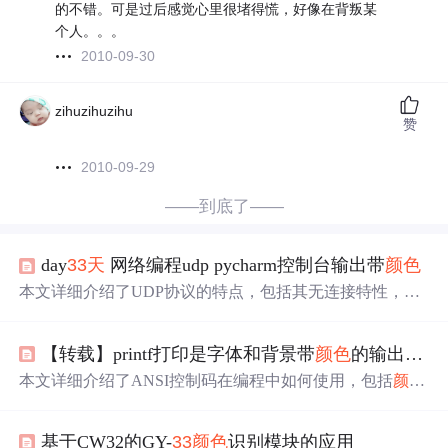
的不错。可是过后感觉心里很堵得慌，好像在背叛某
个人。。。
2010-09-30
zihuzihuzihu
赞
2010-09-29
——到底了——
day
33
天
网络编程udp pycharm控制台输出带
颜色
本文详细介绍了UDP协议的特点，包括其无连接特性，并
通过具体的Python代码示例展示了如何实现UDP服务器与
客户端之间的通信，还涉及了基于UDP的时间同步机制。
【转载】printf打印是字体和背景带
颜色
的输出的方法
本文详细介绍了ANSI控制码在编程中如何使用，包括
颜色
代码和背景
颜色
设置，以及各类控制字符的功能。通过实
例演示了如何利用`
基于CW32的GY-
33
颜色
识别模块的应用