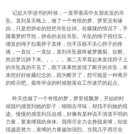
记起大学读书的时候，一直带着高中女朋友送的吊
坠。直到某天晚上，做了一个奇怪的梦。梦里没有缘
由，只是想拼命的想把吊坠扯掉。在朦胧的情况下，手
随着梦的节拍，拼命的去扯吊坠。吊坠的绳子很结实，
绷直的绳子扣着脖子直疼，但手压根不关心脖子的疼
痛，一直扯，一直扯，直到吊坠最终被梦撕裂、扯断。
然后梦沉静下来。。。。。第二天早晨起来发现脖子上
的吊坠真的不见了，跑下床果然发现了断开的吊坠，本
来想好好收藏纪念的，因为断开了，想可能是一种离开
的暗示吧。最终毕业的时候散落在工作迷茫的起点。
昨天也做了一个奇怪的梦，梦里很飘渺，开始的时
候隐约感觉到她的影子，细细去寻味，却找不到她的痕
迹。慢慢的感觉到压迫感，好像有某种说不清道不明的
力量，要束缚我的身体。我用尽全力去挣脱束缚，却发
现越是努力，束缚的力量越加强烈。当我几乎用尽全