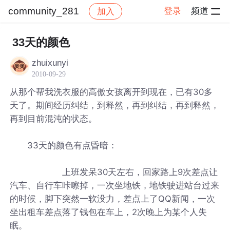
community_281
登录
频道
加入
帖子详情
社区
community_281
33天的颜色
zhuixunyi
2010-09-29
从那个帮我洗衣服的高傲女孩离开到现在，已有30多
天了。期间经历纠结，到释然，再到纠结，再到释然，
再到目前混沌的状态。
33天的颜色有点昏暗：
上班发呆30天左右，回家路上9次差点让
汽车、自行车咔嚓掉，一次坐地铁，地铁驶进站台过来
的时候，脚下突然一软没力，差点上了QQ新闻，一次
坐出租车差点落了钱包在车上，2次晚上为某个人失
眠。