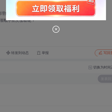
很理解这个错误。
须顺序依次读取呢？
转发到动态
举报
写回
切换为时间
发表回