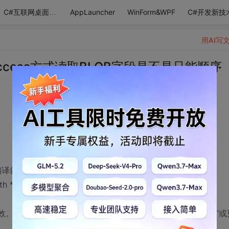
AppLauncher
WinForm&WPF
C#开发新技
C#互联网桌面应用
用AI写
tialAccess方式读取BLOB字段是不是只能顺序
解掉这句编译就不通过
th * 24);
。通过 CommandBehavior.SequentialAccess 只能从“42”