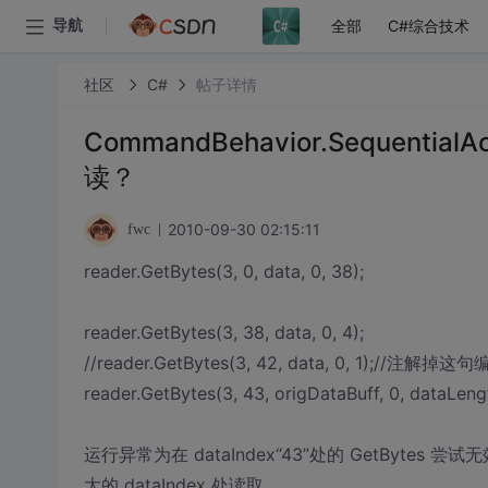
全部
C#综合技术
导航
社区
C#
帖子详情
CommandBehavior.Sequen
读？
2010-09-30 02:15:11
fwc
reader.GetBytes(3, 0, data, 0, 38);
reader.GetBytes(3, 38, data, 0, 4);
//reader.GetBytes(3, 42, data, 0, 1);//注
reader.GetBytes(3, 43, origDataBuff, 0, dataLeng
运行异常为在 dataIndex“43”处的 GetBytes 尝试无效
大的 dataIndex 处读取。