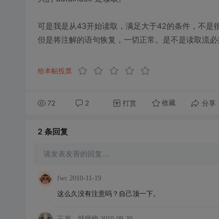
可是我是从43开始读取，满足大于42的条件，不是
但是将注解的语句恢复，一切正常。是不是读取流必
给本帖投票
72
2
打赏
分享
收藏
2 条
回复
请发表友善的回复…
fwc
2010-11-19
这么久没有注意吗？自己顶一下。
三岁、就很帅
2010-09-30