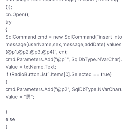
());
cn.Open();
try
{
SqlCommand cmd = new SqlCommand("insert into
message(userName,sex,message,addDate) values
(@p1,@p2,@p3,@p4)", cn);
cmd.Parameters.Add("@p1", SqlDbType.NVarChar).
Value = txtName.Text;
if (RadioButtonList1.Items[0].Selected == true)
{
cmd.Parameters.Add("@p2", SqlDbType.NVarChar).
Value = "男";
}
else
{