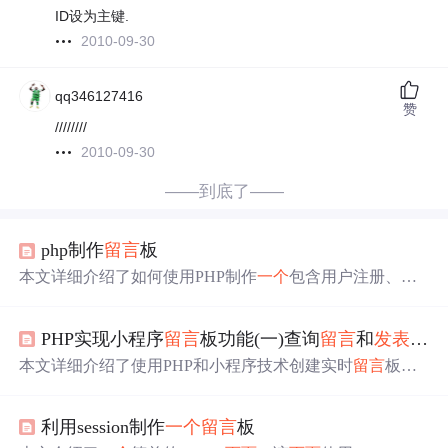
ID设为主键.
2010-09-30
qq346127416
赞
////////
2010-09-30
——到底了——
php制作
留言
板
本文详细介绍了如何使用PHP制作
一个
包含用户注册、登
录、
发表
、修改和删除
留言
功能的
留言
板系统，涉及用户
表和
留言
表的设计，以及关键
页面
如login.php、register.php
PHP实现小程序
留言
板功能(一)查询
留言
和
发表
留言
和index1.php的代码实现。
本文详细介绍了使用PHP和小程序技术创建实时
留言
板的
过程，包括数据库设计、登录验证、
留言
提交
及展示等功
能实现。
利用session制作
一个
留言
板