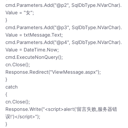
cmd.Parameters.Add("@p2", SqlDbType.NVarChar).
Value = "女";
}
cmd.Parameters.Add("@p3", SqlDbType.NVarChar).
Value = txtMessage.Text;
cmd.Parameters.Add("@p4", SqlDbType.NVarChar).
Value = DateTime.Now;
cmd.ExecuteNonQuery();
cn.Close();
Response.Redirect("ViewMessage.aspx");
}
catch
{
cn.Close();
Response.Write("<script>alert('留言失败,服务器错
误!')</script>");
}