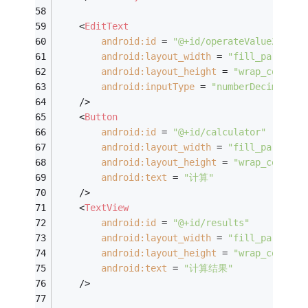
<
EditText
android:id
 = 
"@+id/operateValue2"
android:layout_width
 = 
"fill_parent"
android:layout_height
 = 
"wrap_content
android:inputType
 = 
"numberDecimal"
    />
<
Button
android:id
 = 
"@+id/calculator"
android:layout_width
 = 
"fill_parent"
android:layout_height
 = 
"wrap_content
android:text
 = 
"计算"
    />
<
TextView
android:id
 = 
"@+id/results"
android:layout_width
 = 
"fill_parent"
android:layout_height
 = 
"wrap_content
android:text
 = 
"计算结果"
    />