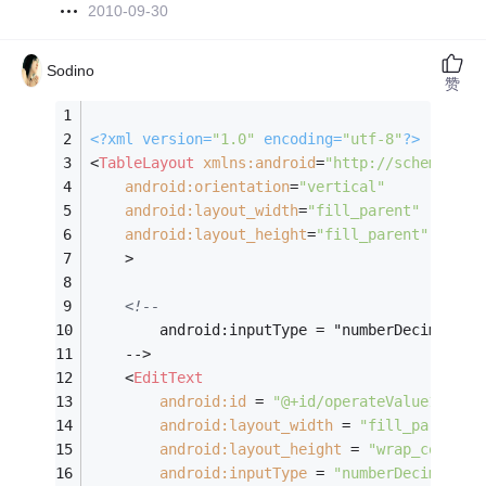
2010-09-30
Sodino
赞
<?
xml version=
"1.0"
 encoding=
"utf-8"
?>
<
TableLayout
xmlns:android
=
"http://schemas.an
android:orientation
=
"vertical"
android:layout_width
=
"fill_parent"
android:layout_height
=
"fill_parent"
    >
<!--
        android:inputType = "numberDecim
    -->
<
EditText
android:id
 = 
"@+id/operateValue1"
android:layout_width
 = 
"fill_parent"
android:layout_height
 = 
"wrap_content
android:inputType
 = 
"numberDecimal"