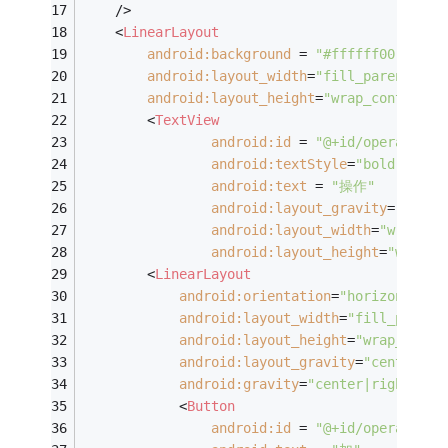
    />
<
LinearLayout
android:background
 = 
"#ffffff00"
android:layout_width
=
"fill_parent"
android:layout_height
=
"wrap_content"
>
<
TextView
android:id
 = 
"@+id/operateNam
android:textStyle
=
"bold"
android:text
 = 
"操作"
android:layout_gravity
=
"cente
android:layout_width
=
"wrap_co
android:layout_height
=
"wrap_c
<
LinearLayout
android:orientation
=
"horizontal"
android:layout_width
=
"fill_parent
android:layout_height
=
"wrap_conte
android:layout_gravity
=
"center|ri
android:gravity
=
"center|right"
>
<
Button
android:id
 = 
"@+id/operate_ad