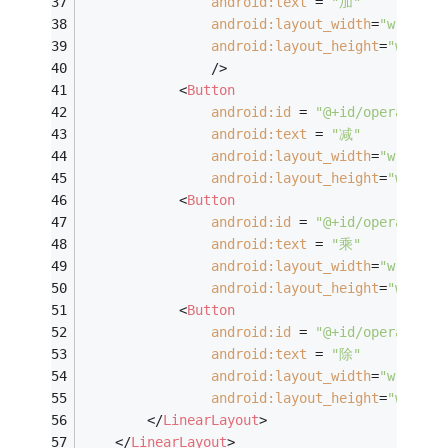
android:text
 = 
"加"
android:layout_width
=
"wrap_co
android:layout_height
=
"wrap_c
	            />
<
Button
android:id
 = 
"@+id/operate_su
android:text
 = 
"减"
android:layout_width
=
"wrap_co
android:layout_height
=
"wrap_c
<
Button
android:id
 = 
"@+id/operate_mu
android:text
 = 
"乘"
android:layout_width
=
"wrap_co
android:layout_height
=
"wrap_c
<
Button
android:id
 = 
"@+id/operate_di
android:text
 = 
"除"
android:layout_width
=
"wrap_co
android:layout_height
=
"wrap_c
</
LinearLayout
>
</
LinearLayout
>