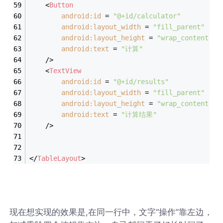
<
Button
android:id
 = 
"@+id/calculator"
android:layout_width
 = 
"fill_parent"
android:layout_height
 = 
"wrap_content"
android:text
 = 
"计算"
    />
<
TextView
android:id
 = 
"@+id/results"
android:layout_width
 = 
"fill_parent"
android:layout_height
 = 
"wrap_content"
android:text
 = 
"计算结果"
    />
</
TableLayout
>
现在想实现的效果是,在同一行中，文字“操作”靠左边，