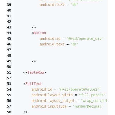
android:text
 = 
"乘"
	    />
<
Button
android:id
 = 
"@+id/operate_div"
android:text
 = 
"除"
	    />
</
TableRow
>
<
EditText
android:id
 = 
"@+id/operateValue2"
android:layout_width
 = 
"fill_parent"
android:layout_height
 = 
"wrap_content"
android:inputType
 = 
"numberDecimal"
    />