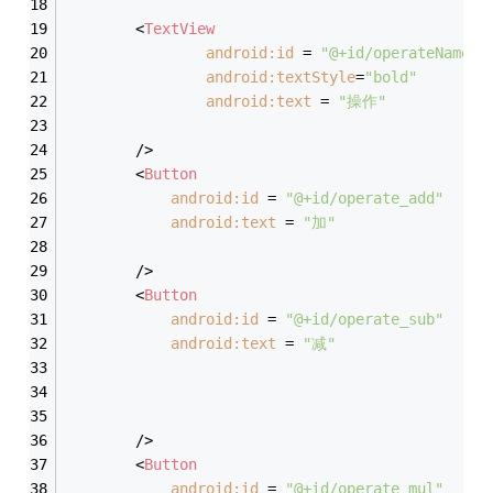
<
TextView
android:id
 = 
"@+id/operateName"
android:textStyle
=
"bold"
android:text
 = 
"操作"
		/>
<
Button
android:id
 = 
"@+id/operate_add"
android:text
 = 
"加"
		/>
<
Button
android:id
 = 
"@+id/operate_sub"
android:text
 = 
"减"
	    />
<
Button
android:id
 = 
"@+id/operate_mul"