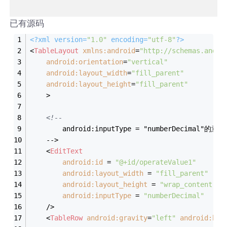
已有源码
<?
xml version=
"1.0"
 encoding=
"utf-8"
?>
<
TableLayout
xmlns:android
=
"http://schemas.andro
android:orientation
=
"vertical"
android:layout_width
=
"fill_parent"
android:layout_height
=
"fill_parent"
    >
<!--
		android:inputType = "numberDecimal
	-->
<
EditText
android:id
 = 
"@+id/operateValue1"
android:layout_width
 = 
"fill_parent"
android:layout_height
 = 
"wrap_content"
android:inputType
 = 
"numberDecimal"
    />
<
TableRow
android:gravity
=
"left"
android:bac