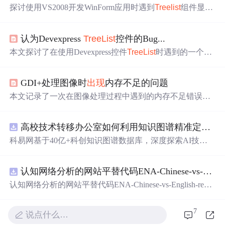
探讨使用VS2008开发WinForm应用时遇到
Tree
list
组件显示
大红
叉
的问题，通过观察代码发现`
tree
List
1.BeginUpdate()`
与`
tree
List
1.EndUpdate();`导致的异常行为，最终注释掉该
认为Devexpress
Tree
List
控件的Bug...
段代码解决问题。
本文探讨了在使用Devexpress控件
Tree
List
时遇到的一个潜
在Bug，涉及BeforeCollapse、BeforeFocusNode及AfterFocus
Node三个事件的行为差异。作者通过具体代码示例详细描
GDI+处理图像时
出现
内存不足的问题
述了在收缩节点时BeforeFocusNode事件后未能触发AfterFo
cusNode事件的现象。
本文记录了一次在图像处理过程中遇到的内存不足错误，
详细分析了问题的原因，包括图像克隆时指定的区域超出
原图大小，以及加载文件格式不正确等问题，并分享了解
高校技术转移办公室如何利用知识图谱精准定位产业需求与技术适配点？.docx
决方案。
科易网基于40亿+科创知识图谱数据库，深度探索AI技术
在技术转移、成果转化、技术经纪、知识产权、产业创
新、科技招商等垂直领域的多样化应用场景，研究科技创
认知网络分析的网站平替代码ENA-Chinese-vs-English-reproducible.zip
新领域的AI+数智化解决方案，推动科技创新与产业创新
智能化发展。
认知网络分析的网站平替代码ENA-Chinese-vs-English-repro
ducible.zip
7
说点什么…