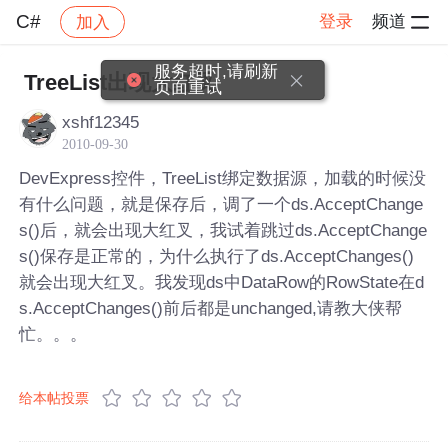
C#
登录
频道
加入
帖子详情
社区
C#
服务超时,请刷新
TreeList出现大红叉
页面重试
xshf12345
2010-09-30
DevExpress控件，TreeList绑定数据源，加载的时候没
有什么问题，就是保存后，调了一个ds.AcceptChange
s()后，就会出现大红叉，我试着跳过ds.AcceptChange
s()保存是正常的，为什么执行了ds.AcceptChanges()
就会出现大红叉。我发现ds中DataRow的RowState在d
s.AcceptChanges()前后都是unchanged,请教大侠帮
忙。。。
给本帖投票