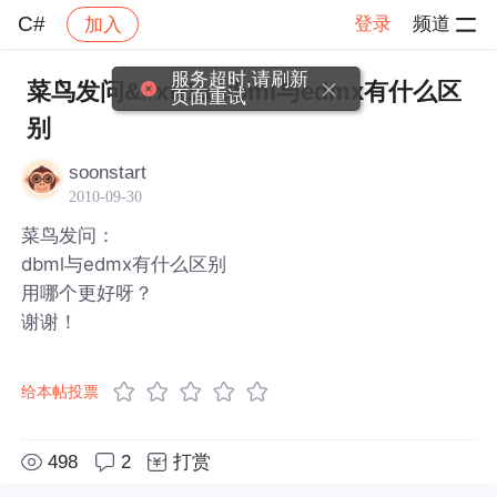
C#
登录
频道
加入
帖子详情
社区
C#
服务超时,请刷新
菜鸟发问&#xff1a;dbml与edmx有什么区
页面重试
别
soonstart
2010-09-30
菜鸟发问：
dbml与edmx有什么区别
用哪个更好呀？
谢谢！
给本帖投票
498
2
打赏