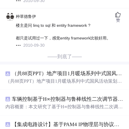
2010-09-30
种草德鲁伊
赞
楼主是问 linq to sql 和 entity framework ?
都只是试用过一下，感觉entity framework比较好用。
2010-09-30
——到底了——
（共88页PPT）地产项目1月暖场系列中式国风活动策划方案.pptx
（共88页PPT）地产项目1月暖场系列中式国风活动策划方
案.pptx
车辆控制基于H∞控制器与鲁棒线性二次调节器RLQR的铰接式重型车辆的稳健路径跟踪控制研究（Matlab代码实现）
内容概要：本文研究了基于H∞控制器与鲁棒线性二次调节
器（RLQR）的铰接式重型车辆稳健路径跟踪控制方法，
并通过Matlab代码实现仿真验证。针对铰接式车辆在复杂
【集成电路设计】基于PAM4 IP物理层与协议兼容性验证：5nm工艺下高速互连系统电气合规测试平台
工况下路径跟踪精度低、稳定性差的问题，提出结合H∞控