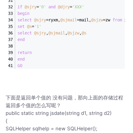
if
@sjry
=
'0'
and
@djry
=
'XXX'
begin
select
@sjry
=
ryxm,
@sjmail
=
mail,
@sjzw
=
zw 
from
 xzh
set
@s
=
'1'
select
@sjry
,
@sjmail
,
@sjzw
,
@s
end
return
end
GO
下面是返回单个值的 没有问题，那向上面的存储过程
返回多个值的怎么写呢？
public static string jsdate(string d1, string d2)
{
SQLHelper sqlhelp = new SQLHelper();