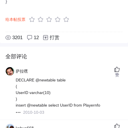
}
给本帖投票
3201
12
打赏
全部评论
萨拉嘿
赞
DECLARE @newtable table
(
UserID varchar(10)
)
insert @newtable select UserID from Playernfo
2010-10-03