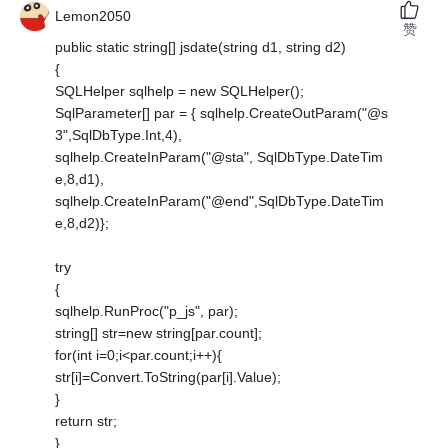
Lemon2050
赞
public static string[] jsdate(string d1, string d2)
{
SQLHelper sqlhelp = new SQLHelper();
SqlParameter[] par = { sqlhelp.CreateOutParam("@s
3",SqlDbType.Int,4),
sqlhelp.CreateInParam("@sta", SqlDbType.DateTim
e,8,d1),
sqlhelp.CreateInParam("@end",SqlDbType.DateTim
e,8,d2)};
try
{
sqlhelp.RunProc("p_js", par);
string[] str=new string[par.count];
for(int i=0;i<par.count;i++){
str[i]=Convert.ToString(par[i].Value);
}
return str;
}