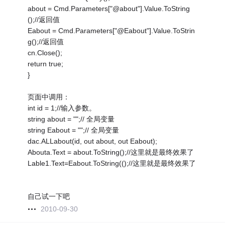
about = Cmd.Parameters["@about"].Value.ToString
();//返回值
Eabout = Cmd.Parameters["@Eabout"].Value.ToStrin
g();//返回值
cn.Close();
return true;
}
页面中调用：
int id = 1;//输入参数。
string about = "";// 全局变量
string Eabout = "";// 全局变量
dac.ALLabout(id, out about, out Eabout);
Abouta.Text = about.ToString();//这里就是最终效果了
Lable1.Text=Eabout.ToString(();//这里就是最终效果了
自己试一下吧
2010-09-30