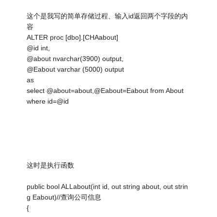
这个是我写的简单存储过程、输入id返回两个字段的内
容
ALTER proc [dbo].[CHAabout]
@id int,
@about nvarchar(3900) output,
@Eabout varchar (5000) output
as
select @about=about,@Eabout=Eabout from About
where id=@id
这时是执行函数
public bool ALLabout(int id, out string about, out strin
g Eabout)//查询公司信息
{