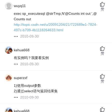
wuyq11
赞
exec sp_executesql @strTmp,N'@Counts int out ',@
Counts out
http://topic.csdn.net/u/20091204/21/722689e1-7824-
497c-b709-4b1118264633.html
2010-09-30
kehua668
赞
有实例吗？我要看实例
2010-09-30
superzxf
赞
1)使用output参数
2)通过select语句返回结果集
2010-09-30
kehua668