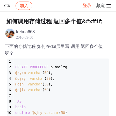
C#
登录
频道
加入
帖子详情
社区
C#
如何调用存储过程 返回多个值&#xff1f;
kehua668
2010-09-30
下面的存储过程 如何在dal层里写 调用 返回多个值
呀？
CREATE
PROCEDURE
 p_mailzg
@ryxm
varchar
(
50
),
@djry
varchar
(
30
),
@djh
varchar
(
30
),
@djlx
varchar
(
50
)
AS
begin
declare
@sjry
varchar
(
50
) 