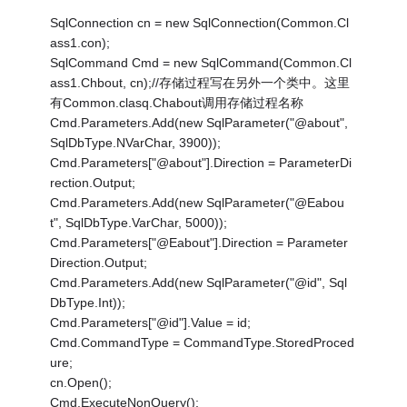
SqlConnection cn = new SqlConnection(Common.Cl
ass1.con);
SqlCommand Cmd = new SqlCommand(Common.Cl
ass1.Chbout, cn);//存储过程写在另外一个类中。这里
有Common.clasq.Chabout调用存储过程名称
Cmd.Parameters.Add(new SqlParameter("@about",
SqlDbType.NVarChar, 3900));
Cmd.Parameters["@about"].Direction = ParameterDi
rection.Output;
Cmd.Parameters.Add(new SqlParameter("@Eabou
t", SqlDbType.VarChar, 5000));
Cmd.Parameters["@Eabout"].Direction = Parameter
Direction.Output;
Cmd.Parameters.Add(new SqlParameter("@id", Sql
DbType.Int));
Cmd.Parameters["@id"].Value = id;
Cmd.CommandType = CommandType.StoredProced
ure;
cn.Open();
Cmd.ExecuteNonQuery();