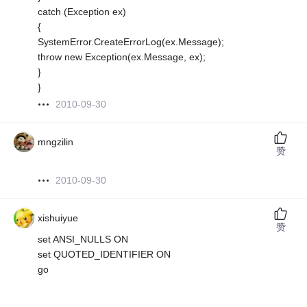
catch (Exception ex)
{
SystemError.CreateErrorLog(ex.Message);
throw new Exception(ex.Message, ex);
}
}
2010-09-30
mngzilin
赞
2010-09-30
xishuiyue
赞
set ANSI_NULLS ON
set QUOTED_IDENTIFIER ON
go