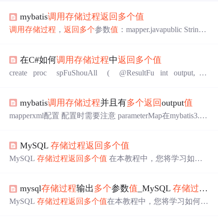
mybatis
调用
存储过程
返回
多个
值
调用
存储过程
，
返回
多个
参数
值
：mapper.javapublic String q
uerySourceInfo(Map<String, Object> map);mapper.xml<select i
d="querySourceInfo" statementType="CAL...
在C#如何
调用
存储过程
中
返回
多个
值
create proc spFuShouAll ( @ResultFu int output,
@ResultShou int output, @Resulta int output, @Resul
tFuShou int output, @ResultFua int output, @Res
mybatis
调用
存储过程
并且有
多个
返回
output
值
mapperxml配置 配置时需要注意 parameterMap在mybatis3.2.
6版本已经不再用了,而是使用 parameterType <select id="call
getId" parameterType="java.util.HashMap" statementType="C
MySQL
存储过程
返回
多个
值
ALLABLE"> exec sp_GetID #{RemoteId,mo...
MySQL
存储过程
返回
多个
值
在本教程中，您将学习如何
编写/开发
返回
多个
值
的
存储过程
。 MySQL存储函数只
返
回
一个
值
。要开发
返回
多个
值
的
存储过程
，需要使用带有I
mysql
存储过程
输出
多个
参数
值
_MySQL
存储过程
返
NOUT或OUT参数的
存储过程
。
返回
多个
值
的
存储过程
示
例 我们看看orderinfo 表 表中数据 以下
存储过程
接受点买
MySQL
存储过程
返回
多个
值
在本教程中，您将学习如何编
家姓名，并
返回
各个状态的订单总数。 -- 手动创建
存储过
写/开发
返回
多个
值
的
存储过程
。MySQL存储函数只
返回
一