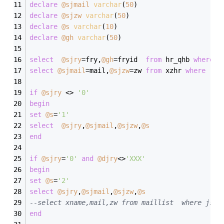
declare
@sjmail
varchar
(
50
) 
declare
@sjzw
varchar
(
50
) 
declare
@s
varchar
(
10
) 
declare
@gh
varchar
(
50
)
select
@sjry
=
fry,
@gh
=
fryid  
from
 hr_qhb 
where
  
select
@sjmail
=
mail,
@sjzw
=
zw 
from
 xzhr 
where
  gh
if
@sjry
<>
'0'
begin
set
@s
=
'1'
select
@sjry
,
@sjmail
,
@sjzw
,
@s
end
if
@sjry
=
'0'
and
@djry
<>
'XXX'
begin
set
@s
=
'2'
select
@sjry
,
@sjmail
,
@sjzw
,
@s
--select xname,mail,zw from maillist  where js='
end