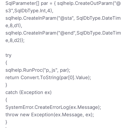
SqlParameter[] par = { sqlhelp.CreateOutParam("@
s3",SqlDbType.Int,4),
sqlhelp.CreateInParam("@sta", SqlDbType.DateTim
e,8,d1),
sqlhelp.CreateInParam("@end",SqlDbType.DateTim
e,8,d2)};
try
{
sqlhelp.RunProc("p_js", par);
return Convert.ToString(par[0].Value);
}
catch (Exception ex)
{
SystemError.CreateErrorLog(ex.Message);
throw new Exception(ex.Message, ex);
}