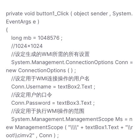
private void button1_Click ( object sender , System.
EventArgs e )
{
long mb = 1048576 ;
//1024x1024
//设定生成的WMI所需的所有设置
System.Management.ConnectionOptions Conn =
new ConnectionOptions ( ) ;
//设定用于WMI连接操作的用户名
Conn.Username = textBox2.Text ;
//设定用户的口令
Conn.Password = textBox3.Text ;
//设定用于执行WMI操作的范围
System.Management.ManagementScope Ms = n
ew ManagementScope ( "\\\\" + textBox1.Text + "\\r
oot\\cimv2" , Conn ) ;