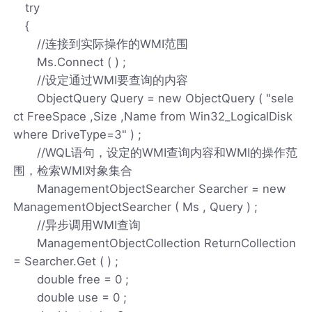
try
{
//连接到实际操作的WMI范围
Ms.Connect ( ) ;
//设定通过WMI要查询的内容
ObjectQuery Query = new ObjectQuery ( "sele
ct FreeSpace ,Size ,Name from Win32_LogicalDisk
where DriveType=3" ) ;
//WQL语句，设定的WMI查询内容和WMI的操作范
围，检索WMI对象集合
ManagementObjectSearcher Searcher = new
ManagementObjectSearcher ( Ms , Query ) ;
//异步调用WMI查询
ManagementObjectCollection ReturnCollection
= Searcher.Get ( ) ;
double free = 0 ;
double use = 0 ;