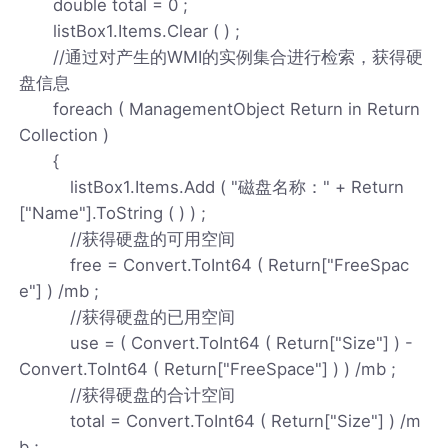
double total = 0 ;
listBox1.Items.Clear ( ) ;
//通过对产生的WMI的实例集合进行检索，获得硬
盘信息
foreach ( ManagementObject Return in Return
Collection )
{
listBox1.Items.Add ( "磁盘名称：" + Return
["Name"].ToString ( ) ) ;
//获得硬盘的可用空间
free = Convert.ToInt64 ( Return["FreeSpac
e"] ) /mb ;
//获得硬盘的已用空间
use = ( Convert.ToInt64 ( Return["Size"] ) -
Convert.ToInt64 ( Return["FreeSpace"] ) ) /mb ;
//获得硬盘的合计空间
total = Convert.ToInt64 ( Return["Size"] ) /m
b ;