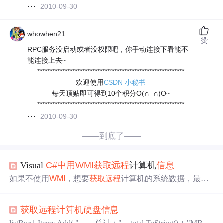
2010-09-30
whowhen21
赞
RPC服务没启动或者没权限吧，你手动连接下看能不
能连接上去~
***********************************************************
欢迎使用
CSDN 小秘书
每天顶贴即可得到10个积分O(∩_∩)O~
***********************************************************
2010-09-30
——到底了——
Visual
C#
中用
WMI
获取
远程
计算机
信息
如果不使用
WMI
，想要
获取
远程
计算机的系统数据，最常
用的方法就是在
远程
计算机上运行一个客户端程序，本地
机通过和这个客户端程序来
获取
远程
计算机的系统数据。
获取
远程
计算机硬盘
信息
这种实现方法无论是程序设计还是后面的程序分发都是及
其困难的。而使用
WMI
，一切就显得非常简单。下面介绍
listBox1.Items.Add( " 总计：" + total.ToString() + "MB");l