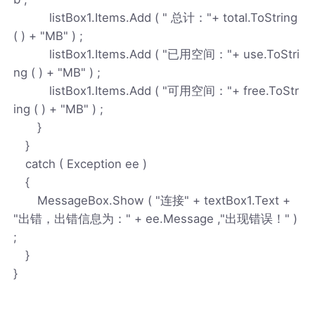
listBox1.Items.Add ( " 总计："+ total.ToString
( ) + "MB" ) ;
listBox1.Items.Add ( "已用空间："+ use.ToStri
ng ( ) + "MB" ) ;
listBox1.Items.Add ( "可用空间："+ free.ToStr
ing ( ) + "MB" ) ;
}
}
catch ( Exception ee )
{
MessageBox.Show ( "连接" + textBox1.Text +
"出错，出错信息为：" + ee.Message ,"出现错误！" )
;
}
}