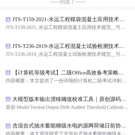
——到底了——
JTS-T159-2021-水运工程模袋混凝土应用技术规范-可搜索.pdf
JTS-T159-2021_水运工程模袋混凝土应用技术规范__可搜
索.pdf
JTS-T236-2019-水运工程混凝土试验检测技术规范-可搜索.pdf
JTS-T236-2019_水运工程混凝土试验检测技术规范__可搜
索.pdf
【计算机等级考试】二级Office高效备考策略：分阶段复习计划与考场时间分配优化方案
内容概要：本文提供了一份详细的计算机二级考试冲刺备
考方案，涵盖分阶段复习计划、答题时间分配及考场注意
事项。分为三个阶段：基础夯实阶段重点在于掌握高频考
大模型版本输出漂移阈值校准工具｜原创源码+测试+离线报告
点和基本操作；强化刷题阶段主攻操作大题，尤其是Excel
函数难点；冲刺模拟阶段进行全真模拟训练，回归高频考
原创 Model Version Output Drift Auditor Threshold Calibration
点与错题复盘。同时明确了各题型的时间分配建议，并强
工具：围绕“对比两个Flash版本在固定提示集上的结构、工
调保存文件的重要性及规范命名。; 适合人群：准备参加全
具参数、拒答、事实结论和延迟变化”的结果，用已知正负
国计算机二级考试的考生，尤其适合基础一般、希望在短
含混合式抽水蓄能梯级水电的源网荷储日前协同调度优化研究（Matlab代码实现）
样本校准评分区间、告警阈值和误报漏报边界；本地网
期内高效提分的学员。; 使用场景及目标：①帮助考生系统
页、JSON/HTML/SVG报告、测试与示例。压缩
包
包
含完
内容概要：本文系统研究了含混合式抽水蓄能的梯级水电