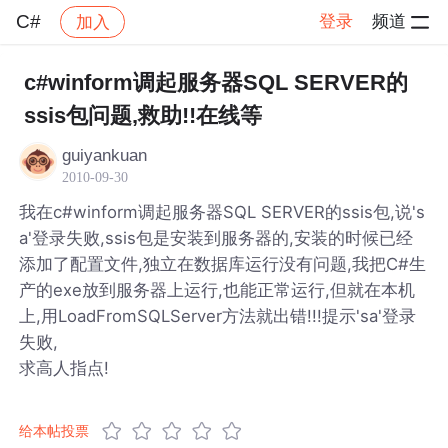
C#
登录
频道
加入
帖子详情
社区
C#
c#winform调起服务器SQL SERVER的
ssis包问题,救助!!在线等
guiyankuan
2010-09-30
我在c#winform调起服务器SQL SERVER的ssis包,说's
a'登录失败,ssis包是安装到服务器的,安装的时候已经
添加了配置文件,独立在数据库运行没有问题,我把C#生
产的exe放到服务器上运行,也能正常运行,但就在本机
上,用LoadFromSQLServer方法就出错!!!提示'sa'登录
失败,
求高人指点!
给本帖投票