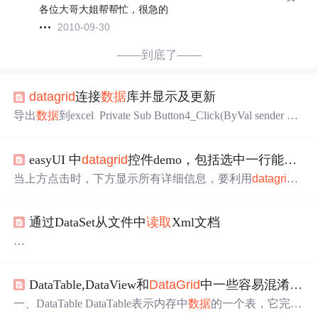
各位大哥大姐帮帮忙，很急的
2010-09-30
——到底了——
datagrid
连接
数据
库并显示及更新
导出
数据
到excel Private Sub Button4_Click(ByVal sender As
System.Object, ByVal e As System.EventArgs) Handles Button
4.Click 创建一个空的Excel电
子表
格文档 Dim Ap
easyUI 中
datagrid
控件demo，包括选中一行能
读取
pExcel As Excel.Application = N
当上方点击时，下方显示所有详细信息，要利用
datagrid
的onClickRow方法，此方法自带参数rowIndex和rowData，
查看easyUI的帮助文档如下： 还有form表单的load加载方
通过DataSet从文件中
读取
Xml文档
法来加载rowData，rowData为选中行的
数据
，如下图所示
源代码如下，jsp页面： 安全会议 | 安全管理 | 国信集团 <sc
ript type="t
1,通过DataSet从文件中
读取
Xml文档
DataSet是ADO.net结构的主要组件，用以表示内存中的
数
DataTable,DataView和
DataGrid
中一些容易混淆的概念
据
库。DataSet对象由DataTable对象的集合组成，因此可以
使用 DataRelation对象将这些对象互相关联。每一个DataTa
一、DataTable DataTable表示内存中
数据
的一个表，它完全
ble对象可以视为一个表，可以拥有多个DataRowCollection