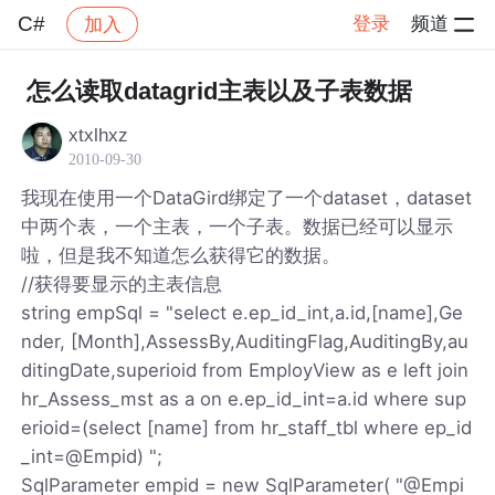
C#
登录
频道
加入
帖子详情
社区
C#
怎么读取datagrid主表以及子表数据
xtxlhxz
2010-09-30
我现在使用一个DataGird绑定了一个dataset，dataset
中两个表，一个主表，一个子表。数据已经可以显示
啦，但是我不知道怎么获得它的数据。
//获得要显示的主表信息
string empSql = "select e.ep_id_int,a.id,[name],Ge
nder, [Month],AssessBy,AuditingFlag,AuditingBy,au
ditingDate,superioid from EmployView as e left join
hr_Assess_mst as a on e.ep_id_int=a.id where sup
erioid=(select [name] from hr_staff_tbl where ep_id
_int=@Empid) ";
SqlParameter empid = new SqlParameter( "@Empi