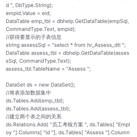
d ", DbType.String);
empid.Value = eid;
DataTable emp_tbl = dbhelp.GetDataTable(empSql,
CommandType.Text, empid);
//获得要显示的子表信息
string assessSql = "select * from hr_Assess_dtl ";
DataTable assess_tbl = dbhelp.GetDataTable(asses
sSql, CommandType.Text);
assess_tbl.TableName = "Assess ";
DataSet ds = new DataSet();
//将表添加数据集中
ds.Tables.Add(emp_tbl);
ds.Tables.Add(assess_tbl);
//建立两个表之间的关系
ds.Relations.Add( "员工考核方案 ", ds.Tables[ "Empl
oy "].Columns[ "id "], ds.Tables[ "Assess "].Column