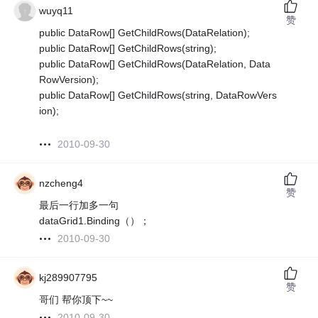
wuyq11
赞
public DataRow[] GetChildRows(DataRelation);
public DataRow[] GetChildRows(string);
public DataRow[] GetChildRows(DataRelation, Data
RowVersion);
public DataRow[] GetChildRows(string, DataRowVers
ion);
2010-09-30
nzcheng4
赞
最后一行加多一句
dataGrid1.Binding（）；
2010-09-30
kj289907795
赞
哥们 帮你顶下~~
2010-09-30