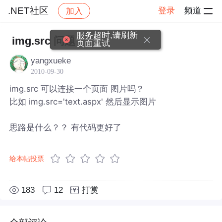
.NET社区
登录
频道
加入
帖子详情
社区
.NET社区
服务超时,请刷新
img.src 问题
页面重试
yangxueke
2010-09-30
img.src 可以连接一个页面 图片吗？
比如 img.src='text.aspx' 然后显示图片
思路是什么？？ 有代码更好了
给本帖投票
183
12
打赏