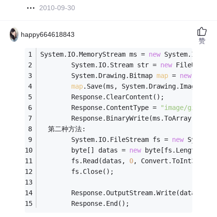
2010-09-30
happy664618843
赞
System.IO.MemoryStream ms = 
new
 System.IO.Mem
        System.IO.Stream str = 
new
 FileUpload
        System.Drawing.Bitmap 
map
 = 
new
 Syste
map
.Save(ms, System.Drawing.Imaging.I
        Response.ClearContent();
        Response.ContentType = 
"image/gif"
;
        Response.BinaryWrite(ms.ToArray());
  第二种方法:
        System.IO.FileStream fs = 
new
 System.
        byte[] datas = 
new
 byte[fs.Length];
        fs.Read(datas, 
0
, Convert.ToInt32(fs.
        fs.Close();
        Response.OutputStream.Write(datas,
0
,C
        Response.End();