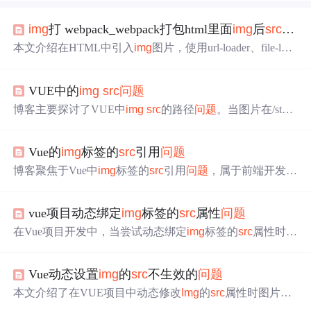
img
打 webpack_webpack打包html里面
img
后
src
为“[o
本文介绍在HTML中引入
img
图片，使用url-loader、file-load
er结合html-loader打包时，出现
img
的
src
为[object Module]的
问题
。经分析，是file-loader新版本中esModule默认为true所
VUE中的
img
src
问题
致，手动将其设置为false后，即可正常打包。
博客主要探讨了VUE中
img
src
的路径
问题
。当图片在/static
路径下，正常填入路径即可；而在/assets路径下，正常填字
符串路径会报错。原因是/assets下的图片被webpack打包，
Vue的
img
标签的
src
引用
问题
最终路径改变。解决办法是用import或require先引入图片。
博客聚焦于Vue中
img
标签的
src
引用
问题
，属于前端开发领
域，围绕Vue框架下该标签引用情况展开探讨。
vue项目动态绑定
img
标签的
src
属性
问题
在Vue项目开发中，当尝试动态绑定
img
标签的
src
属性时，
可能会遇到图片无法显示的
问题
。错误的绑定方式会导致
图片加载失败。本文将探讨这个
问题
的原因及解决方法。
Vue动态设置
img
的
src
不生效的
问题
本文介绍了在VUE项目中动态修改
Img
的
src
属性时图片无
法显示的
问题
及三种解决方案：使用require引入图片、先