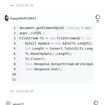
2010-09-30
happy664618843
赞
document.getElementById(
'codeimg'
).src = 
'val
aspx .cs代码 :
FileStream fs = 
new
 FileStream(@
"D:\22-11-46-
   byte[] mydata = 
new
 byte[fs.Length];
int
 Length = Convert.ToInt32(fs.Length);
   fs.Read(mydata,
0
,Length);
   fs.Close();
this
.Response.OutputStream.Write(mydata,
0
,
this
.Response.End();
2010-09-30
wuyq11