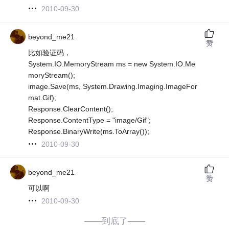
2010-09-30
beyond_me21
赞
比如验证码，
System.IO.MemoryStream ms = new System.IO.Me
moryStream();
image.Save(ms, System.Drawing.Imaging.ImageFor
mat.Gif);
Response.ClearContent();
Response.ContentType = "image/Gif";
Response.BinaryWrite(ms.ToArray());
2010-09-30
beyond_me21
赞
可以啊
2010-09-30
——到底了——