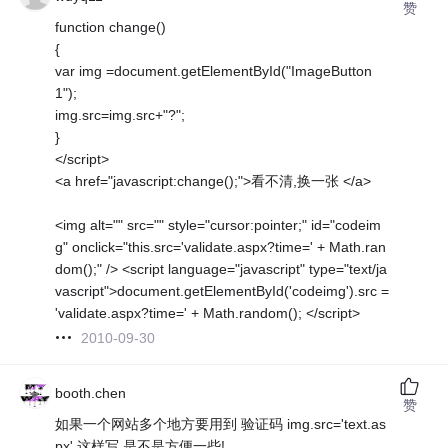
赞
function change()
{
var img =document.getElementById("ImageButton
1");
img.src=img.src+"?";
}
</script>
<a href="javascript:change();">看不清,换一张 </a>
<img alt="" src="" style="cursor:pointer;" id="codeim
g" onclick="this.src='validate.aspx?time=' + Math.ran
dom();" /> <script language="javascript" type="text/ja
vascript">document.getElementById('codeimg').src =
'validate.aspx?time=' + Math.random(); </script>
2010-09-30
booth.chen
赞
如果一个网站多个地方要用到 验证码 img.src='text.as
px' 这样写 是不是方便一些!