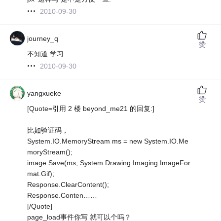
2010-09-30
journey_q
赞
不知道 学习
2010-09-30
yangxueke
赞
[Quote=引用 2 楼 beyond_me21 的回复:]
比如验证码，
System.IO.MemoryStream ms = new System.IO.Me
moryStream();
image.Save(ms, System.Drawing.Imaging.ImageFor
mat.Gif);
Response.ClearContent();
Response.Conten……
[/Quote]
page_load事件你写 就可以个吗？