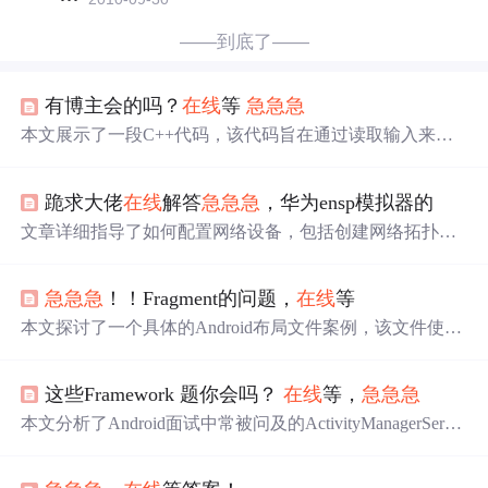
——到底了——
有博主会的吗？
在线
等
急
急
急
本文展示了一段C++代码，该代码旨在通过读取输入来更
新数组中的元素，并确保最终数组中的所有值非负。作者
请求帮助找出并解决代码中存在的问题。
跪求大佬
在线
解答
急
急
急
，华为ensp模拟器的
文章详细指导了如何配置网络设备，包括创建网络拓扑、
互联端口配置、PC接入设置、链路捆绑、VRRP备份、OS
PF路由及动态路由优化。要求包括PC间通信测试和提交配
急
急
急
！！Fragment的问题，
在线
等
置文件。
本文探讨了一个具体的Android布局文件案例，该文件使用
了多种布局类型如LinearLayout、RelativeLayout等，并通过
include标签引入了其他布局资源。文章重点在于理解布局
这些Framework 题你会吗？
在线
等，
急
急
急
层级及可见性设置。
本文分析了Android面试中常被问及的ActivityManagerServic
e、ActivityThread、Instrumentation以及zygote进程的相关问
题，涉及系统启动流程、进程管理和通信机制，为面试者