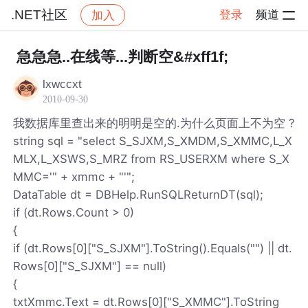
.NET社区
登录
频道
加入
帖子详情
社区
.NET社区
急急急..在线等...判断空&#xff1f;
lxwccxt
2010-09-30
我数据库里查出来的明明是空的.为什么页面上不为空 ?
string sql = "select S_SJXM,S_XMDM,S_XMMC,L_X
MLX,L_XSWS,S_MRZ from RS_USERXM where S_X
MMC='" + xmmc + "'";
DataTable dt = DBHelp.RunSQLReturnDT(sql);
if (dt.Rows.Count > 0)
{
if (dt.Rows[0]["S_SJXM"].ToString().Equals("") || dt.
Rows[0]["S_SJXM"] == null)
{
txtXmmc.Text = dt.Rows[0]["S_XMMC"].ToString