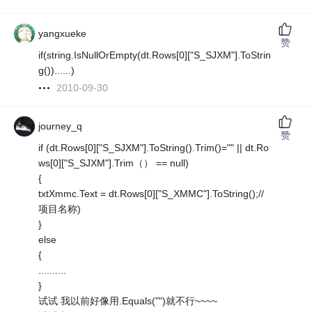
yangxueke
赞
if(string.IsNullOrEmpty(dt.Rows[0]["S_SJXM"].ToStrin
g())......)
2010-09-30
journey_q
赞
if (dt.Rows[0]["S_SJXM"].ToString().Trim()="" || dt.Ro
ws[0]["S_SJXM"].Trim（） == null)
{
txtXmmc.Text = dt.Rows[0]["S_XMMC"].ToString();//
项目名称)
}
else
{
..........
}
试试 我以前好像用.Equals("")就不行~~~~