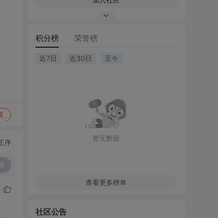
积分榜
荣誉榜
近7日
近30日
至今
复
暂无数据
正序
复
查看更多榜单
社区公告