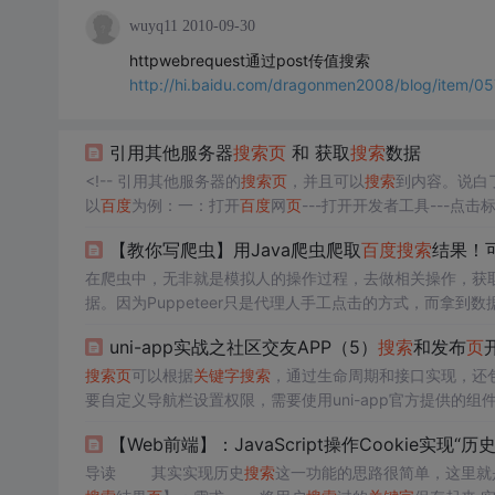
wuyq11
2010-09-30
httpwebrequest通过post传值搜索
http://hi.baidu.com/dragonmen2008/blog/item/
引用其他服务器
搜索
页
和 获取
搜索
数据
<!-- 引用其他服务器的
搜索
页
，并且可以
搜索
到内容。说白
以
百度
为例：一：打开
百度
网
页
---打开开发者工具---点击
输入框中 再查看 父标签 form 的 ac
【教你写爬虫】用Java爬虫爬取
百度
搜索
结果！可
在爬虫中，无非就是模拟人的操作过程，去做相关操作，获
据。因为Puppeteer只是代理人手工点击的方式，而拿
uni-app实战之社区交友APP（5）
搜索
和发布
页
搜索
页
可以根据
关键字
搜索
，通过生命周期和接口实现，还
要自定义导航栏设置权限，需要使用uni-app官方提供的组
和发布按钮，需要设置尺寸和添加动画效果；图片上传用官
【Web前端】：JavaScript操作Cookie实现“历
加图标并绑定事件；保存草稿使用生命周期onBackPres
导读 其实实现历史
搜索
这一功能的思路很简单，这里就