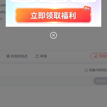
 onclick="(this.value == '请输入关键字') ? this.value='' :''"
tocomplete="off">
">
转发到动态
举报
写回
切换为时间
发表回