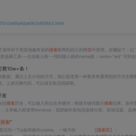
05701cfa6fa4da69034f56b3.html
了就等价于把其他服务器的
搜索
框帮到自己的网
页
中使用。步骤如下：以
标签选择工具---点击输入框---找到输入框的name值：name="wd" 写到
tion=‘/s’ 再看地址栏：https://w...
爬10w+条！
取数据。通过上文介绍的方式，我们是使用一种更具有通用型的方式去爬
到数据。上述完整代码，可以留言私信我获取。
开发
包括
搜索
历史，可以输入和点击关键词；根据关键词显示
搜索
结果。发布
件；文本输入框使用textarea；底部操作条包括选择分类、添加话题、选
方模板提供的上传接口并进行修改即可，通过消息传递实现；删除图片需
史
搜索
”
s实现，通过缓存保存编辑内容，通过消息传递、ref和计算属性等方式实现。
是总结一下js如何操作cookie。 一睹为快 【
搜索
页
】：