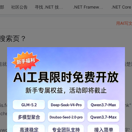
部
社区公告
.NET Core
寻找 .NET 技术达人
.NET Framework
用AI写
搜索页？
就能到百度的页面 并且查找出来
代码
的结果，不知道表达清楚
s.focus()"" method=get name=searchform target="_blank"
 check_search()">
yword onblur="(this.value == '') ? this.value='请输入关键字' :'