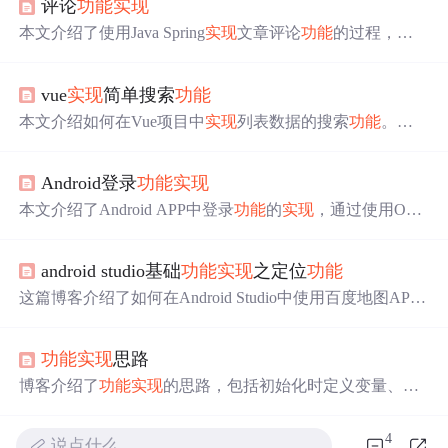
评论
功能
实现
本文介绍了使用Java Spring
实现
文章评论
功能
的过程，包
括业务分析、表结构设计、模型建立和
功能
实现
。评论
功
能
涵盖一级评论和二级评论的分页展示，支持按照热度或
vue
实现
简单搜索
功能
时间排序，同时考虑了评论回复的逻辑规则。
本文介绍如何在Vue项目中
实现
列表数据的搜索
功能
。通
过组件化方式，利用搜索组件、列表组件等
实现
数据筛选
与展示。文章提供了完整的代码示例。
Android登录
功能
实现
本文介绍了Android APP中登录
功能
的
实现
，通过使用OkH
ttp库进行POST提交，详细讲解了登录布局activity_main的
设计和登录请求的成功响应数据。
android studio基础
功能
实现
之定位
功能
这篇博客介绍了如何在Android Studio中使用百度地图API
实现
定位
功能
。详细步骤包括申请AK、配置Android Studi
o以及在MainActivity和mylbs.java中
实现
相关
功能
。最终展
功能
实现
思路
示了成功定位的结果。
博客介绍了
功能
实现
的思路，包括初始化时定义变量、异
步获取数据并按需处理；实例化要分模块写函数，避免
功
能
混乱；渲染时需控制实例化内容，理解栈和堆，提取公
4
说点什么…