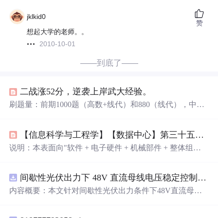
jklkid0
赞
想起大学的老师。。
2010-10-01
——到底了——
二战涨52分，逆袭上岸武大经验。
刷题量：前期1000题（高数+线代）和880（线代），中期
对近20年真题进行模拟，后期补充模拟卷（超越/李林4+6/
张宇8+4）同时分类二刷真题。作文：结合多个老师（我一
【信息科学与工程学】【数据中心】第三十五篇 云计算数据中心的学科知识01
战是潘赟老师，二战是王晶婷+石雷鹏）总结自己的模板，
并进行熟练，最后注意进行模拟5-10篇作文对自己作文进
说明：本表面向"软件 + 电子硬件 + 机械部件 + 整体组
行训练。教材：以
郑君里
《
信号与系统
》为主，结合小马
网"四位一体的云计算系统集成场景，按学科拆解核心知识
哥谷哥基础课，重新梳理知识框架，重点标注一战薄弱点
点、在云计算各层的作用、代表性教材/资料/论文与关键数
和重难点（如卷积、频域分析）。习题：完成讲义例题和
间歇性光伏出力下 48V 直流母线电压稳定控制及储能双向充放电闭环调控体系研究（Simulink仿真实现）
学方程式、以及工业界应用。——将大模型能力封装为标
教材课后重点题，每章对核心公式进行总结（
傅里叶变换
准化 API/SDK，按需调用、按量付费，是大模型时代云计
内容概要：本文针对间歇性光伏出力条件下48V直流母线
，拉普拉斯变换性质）
算的新型服务抽象。
电压稳定控制及储能双向充放电闭环调控问题，提出一种
基于离网光伏直流微网系统的协同控制体系。通过构建包